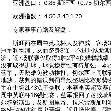
亚洲盘口： 0.88 斯旺西 +0.75 切尔西 
欧洲指数： 4.50 3.40 1.70
专家赛事前瞻及解盘：
斯旺西在周中英联杯大发神威，客场3
冠军利物浦，从而跻身8强。不过球队近
济，近7场联赛仅取得1胜2平4负糟糕战绩
没有取得进球，球队稳定性有待加强，本
蓝军，天鹅难免被动挨打。切尔西上周联
地缺，裁判的错误判罚导致整场比赛形势
军在主场2比3负于曼联，本赛季英超联赛
周中英联杯16强比赛，蓝军报回了落败耻
尔精彩演出，及斯图里奇、拉米雷斯加时
终5比4淘汰红魔鬼晋级。近几场比赛，阿