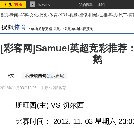
loading...
我的搜狐
邮件
首页
-
新闻
-
军事
-
文化
-
历史
-
体育
-
NBA
-
视频
-
娱谈
-
财经
-
世相
-
科技
-
汽车
-
房
>
单场足彩竞猜-足彩
>
足彩单场比赛预测
[彩客网]Samuel英超竞彩推
鹅
正文
我来说两句
(
人参与)
2012年11月03日13:06
来源：
搜狐体育
斯旺西(主) VS 切尔西
比赛时间： 2012. 11. 03 星期六 23:0