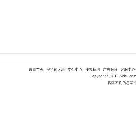
设置首页
-
搜狗输入法
-
支付中心
-
搜狐招聘
-
广告服务
-
客服中心
Copyright
©
2018 Sohu.com 
搜狐不良信息举