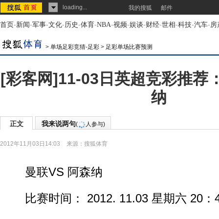
loading...
我的搜狐
邮件
首页
-
新闻
-
军事
-
文化
-
历史
-
体育
-
NBA
-
视频
-
娱谈
-
财经
-
世相
-
科技
-
汽车
-
房
>
单场足彩竞猜-足彩
>
足彩单场比赛预测
[彩客网]11-03日英超竞彩推
纳
正文
我来说两句
(
人参与)
2012年11月03日14:03
来源：
搜狐体育
曼联VS 阿森纳
比赛时间： 2012. 11.03 星期六 20：4