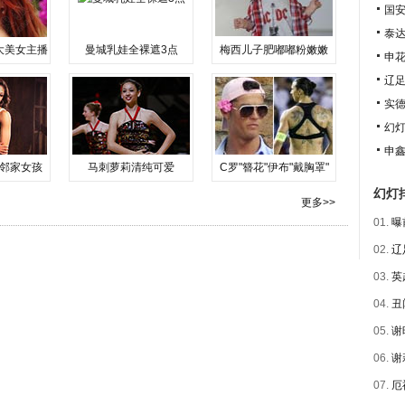
国安
泰达
大美女主播
曼城乳娃全裸遮3点
梅西儿子肥嘟嘟粉嫩嫩
申花
辽足
实德
幻
申鑫
邻家女孩
马刺萝莉清纯可爱
C罗"簪花"伊布"戴胸罩"
幻灯
更多>>
01.
曝
02.
辽
03.
英
04.
丑
05.
谢
06.
谢
07.
厄