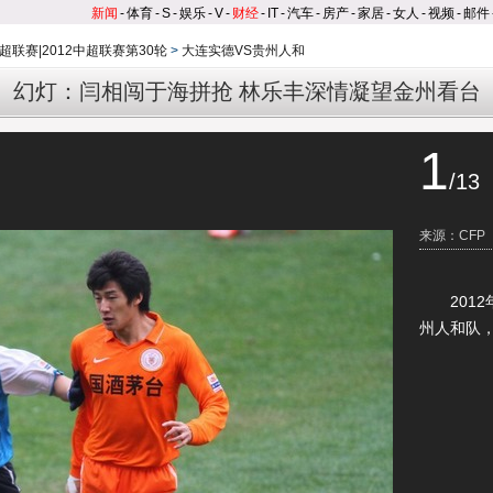
新闻
-
体育
-
S
-
娱乐
-
V
-
财经
-
IT
-
汽车
-
房产
-
家居
-
女人
-
视频
-
邮件
超联赛|2012中超联赛第30轮
>
大连实德VS贵州人和
幻灯：闫相闯于海拼抢 林乐丰深情凝望金州看台
1
/13
来源：CFP
2012年
州人和队