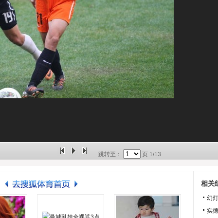
跳转至：
页
1/13
相关
幻
实德