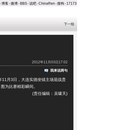
-
博客
-
微博
-
BBS
-
说吧
-
ChinaRen
-
搜狗
-
17173
下一组
2012年11月03日17:02
我来说两句
11月3日，大连实德坐镇主场迎战贵
，图为比赛精彩瞬间。
(责任编辑：吴啸天)