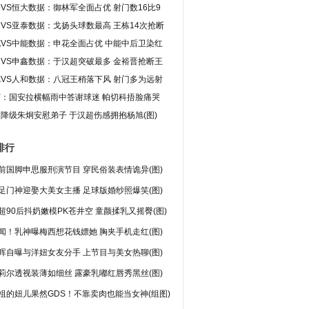
VS恒大数据：御林军全面占优 射门数16比9
VS亚泰数据：戈扬头球数最高 王栋14次抢断
VS中能数据：申花全面占优 中能中后卫染红
VS申鑫数据：于汉超突破最多 金裕晋抢断王
VS人和数据：八冠王稍落下风 射门多为远射
灯：国安拉横幅雨中答谢球迷 帕切科捂脸痛哭
降级朱炯安慰弟子 于汉超伤感拥抱杨旭(图)
排行
前国脚申思服刑演节目 穿民俗装表情诡异(图)
足门神迎娶大美女主播 足球版婚纱照爆笑(图)
超90后抖奶嫩模PK苍井空 童颜揉乳又摇臀(图)
闻！乳神曝梅西想花钱嫖她 胸夹手机走红(图)
晖自曝与洋妞女友分手 上节目与美女热聊(图)
莉尔透视装薄如细丝 露豪乳嘟红唇秀黑丝(图)
祖的妞儿果然GDS！不靠卖肉也能当女神(组图)