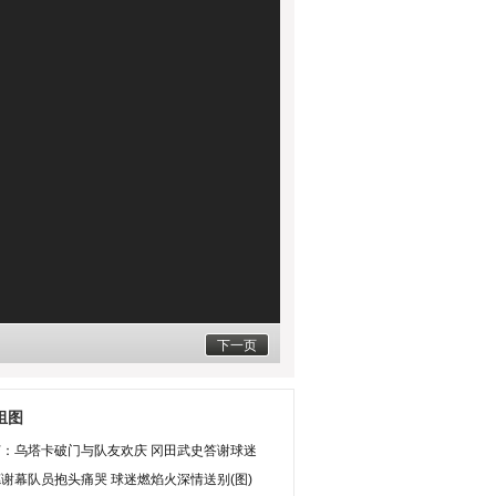
下一页
组图
灯：乌塔卡破门与队友欢庆 冈田武史答谢球迷
谢幕队员抱头痛哭 球迷燃焰火深情送别(图)