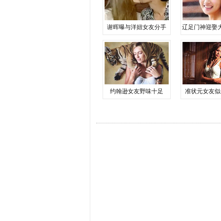
谢晖曝与洋妞女友分手
辽足门神迎娶
约翰逊女友野味十足
准状元女友似