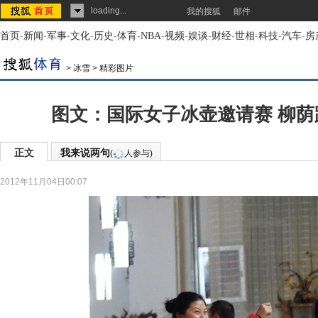
loading...
我的搜狐
邮件
首页
-
新闻
-
军事
-
文化
-
历史
-
体育
-
NBA
-
视频
-
娱谈
-
财经
-
世相
-
科技
-
汽车
-
房
>
冰雪
>
精彩图片
图文：国际女子冰壶邀请赛 柳荫跳江
正文
我来说两句
(
人参与)
2012年11月04日00:07