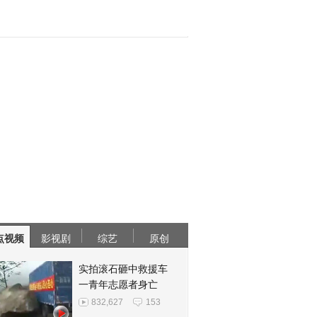
点视频
影视剧
综艺
原创
实拍滚石砸中救援车
一青年志愿者身亡
832,627
153