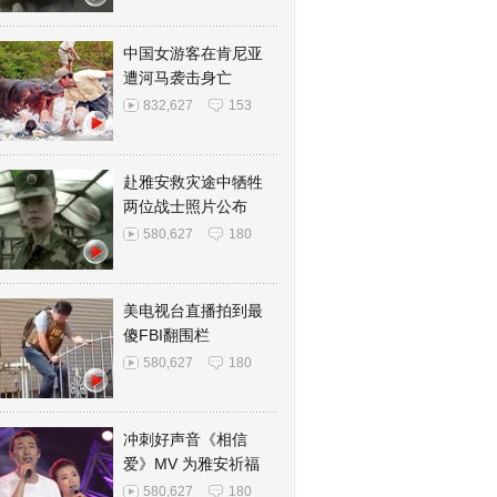
中国女游客在肯尼亚
遭河马袭击身亡
832,627
153
赴雅安救灾途中牺牲
两位战士照片公布
580,627
180
美电视台直播拍到最
傻FBI翻围栏
580,627
180
冲刺好声音《相信
爱》MV 为雅安祈福
580,627
180