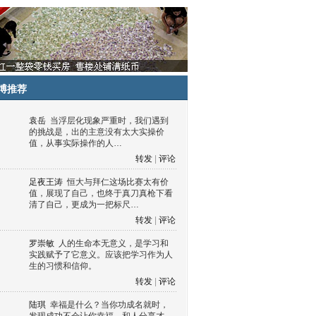
博推荐
袁岳
当浮层化现象严重时，我们遇到
的挑战是，出的主意没有太大实操价
值，从事实际操作的人…
转发
|
评论
足夜王涛
恒大与拜仁这场比赛太有价
值，展现了自己，也终于真刀真枪下看
清了自己，更成为一把标尺…
转发
|
评论
罗崇敏
人的生命本无意义，是学习和
实践赋予了它意义。应该把学习作为人
生的习惯和信仰。
转发
|
评论
陆琪
幸福是什么？当你功成名就时，