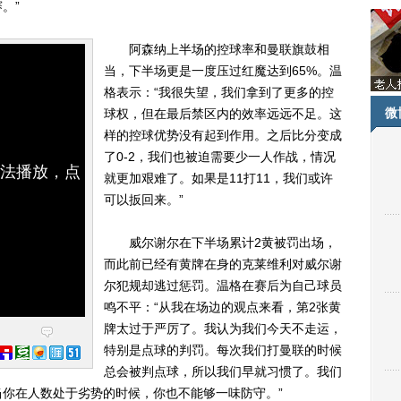
。”
阿森纳上半场的控球率和曼联旗鼓相
当，下半场更是一度压过红魔达到65%。温
格表示：“我很失望，我们拿到了更多的控
微
球权，但在最后禁区内的效率远远不足。这
样的控球优势没有起到作用。之后比分变成
了0-2，我们也被迫需要少一人作战，情况
无法播放，点
就更加艰难了。如果是11打11，我们或许
可以扳回来。”
威尔谢尔在下半场累计2黄被罚出场，
而此前已经有黄牌在身的克莱维利对威尔谢
尔犯规却逃过惩罚。温格在赛后为自己球员
鸣不平：“从我在场边的观点来看，第2张黄
牌太过于严厉了。我认为我们今天不走运，
特别是点球的判罚。每次我们打曼联的时候
总会被判点球，所以我们早就习惯了。我们
你在人数处于劣势的时候，你也不能够一味防守。”