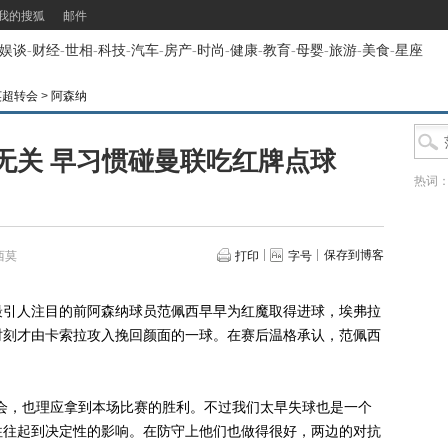
我的搜狐
邮件
娱谈
-
财经
-
世相
-
科技
-
汽车
-
房产
-
时尚
-
健康
-
教育
-
母婴
-
旅游
-
美食
-
星座
英超转会
>
阿森纳
无关 早习惯碰曼联吃红牌点球
热词
保存到博客
西莫
打印
字号
引人注目的前阿森纳球员范佩西早早为红魔取得进球，埃弗拉
时刻才由卡索拉攻入挽回颜面的一球。在赛后温格承认，范佩西
，也理应拿到本场比赛的胜利。不过我们太早失球也是一个
往往起到决定性的影响。在防守上他们也做得很好，两边的对抗