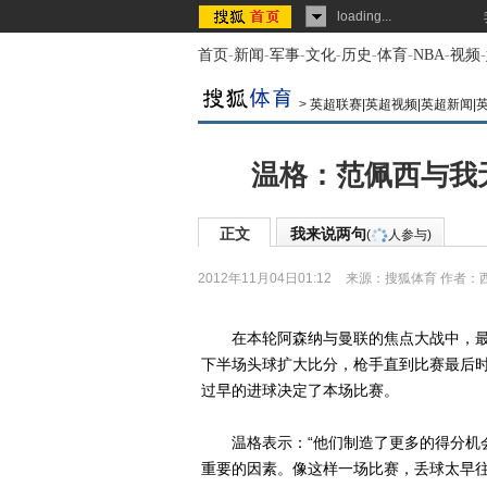
loading...
首页
-
新闻
-
军事
-
文化
-
历史
-
体育
-
NBA
-
视频
-
>
英超联赛|英超视频|英超新闻|
温格：范佩西与我
正文
我来说两句
(
人参与)
2012年11月04日01:12
来源：
搜狐体育
作者：
在本轮阿森纳与曼联的焦点大战中，最
下半场头球扩大比分，枪手直到比赛最后
过早的进球决定了本场比赛。
温格表示：“他们制造了更多的得分机会
重要的因素。像这样一场比赛，丢球太早