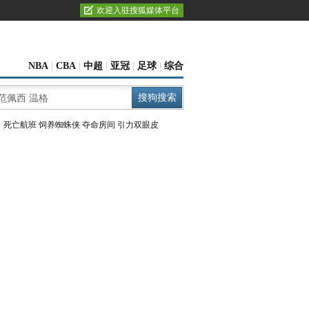
欢迎入驻搜狐媒体平台
NBA
|
CBA
|
中超
|
亚冠
|
足球
|
综合
：
死亡航班
饲养蜘蛛侠
夺命房间
引力双眼皮