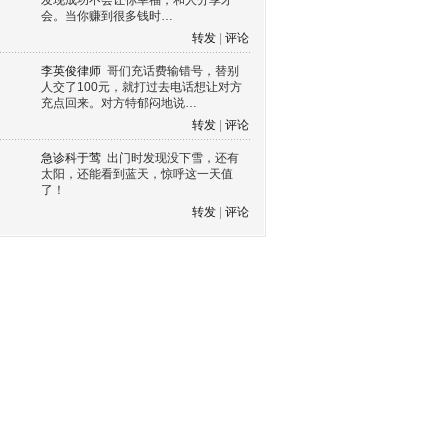
发现成功不会让你幸福，和人分享才
会。当你赚到很多钱时…
转发
|
评论
李英俊律师
哥们充话费输错号，替别
人交了100元，就打过去电话想让对方
充点回来。对方特郁闷地说…
转发
|
评论
急诊科于莺
出门时发现没下雪，还有
太阳，还能看到蓝天，惊呼这一天值
了！
转发
|
评论