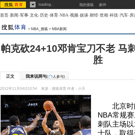
loading...
我的搜狐
邮件
首页
-
新闻
-
军事
-
文化
-
历史
-
体育
-
NBA
-
视频
-
娱谈
-
财经
-
世相
-
科技
-
汽车
-
房
>
NBA_搜狐
>
NBA新闻
帕克砍24+10邓肯宝刀不老 
胜
正文
我来说两句
(
人参与)
2012年11月04日10:54
来源：
搜狐体育
作者：小天
北京时间
NBA常规
刺队主场以1
士队，取得