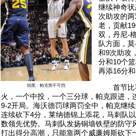
继续神奇状
次助攻的两
老，贡献1
双，丹尼-
队方面，莫
和9次助攻
分和10个
再添16分
组图：帕克势不可挡
首节比赛
火，一个中投，一个三分球，帕克跟进，
9-2开局。海沃德罚球两罚全中，帕克继
连续砍下4分，莱纳德锦上添花，马刺队以1
数领先优势。马刺队发扬铜墙铁壁的防守
打出得分高潮，只能靠两个威廉姆斯砍下