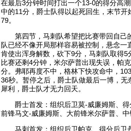
在最后3分钟时间打出一个13-0的得分高潮
中的11分，爵士队得以起死回生，末节开始
79。
第四节，马刺队希望把比赛带回自己的
队已经不像开局那样容易被控制，悬念一
肯使出浑身解数，砍下9分，马刺队取得5分
比赛还剩4分钟，米尔萨普出现失误，帕
分。弗耶再度不中，格林下快攻命中，103
36秒。暂停之后，爵士队做最后一博，无
犀利，爵士队才无力回天。
爵士首发：组织后卫莫-威廉姆斯、得
前锋马文-威廉姆斯、大前锋米尔萨普、中
马刺首发：组织后卫帕克、得分后卫丹