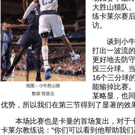
大胜山猫队
练卡莱尔赛
访。
谈到小牛队
打出一波流的
更好地去防
投三分球。
16个三分球
能输掉比赛
组图：小牛胜山猫
数据
投篮点
某略显，也
优势，所以我们在第三节得到了显著的效果
本场比赛也是卡曼的首场复出，对于卡
卡莱尔教练说：“你们可以看到他帮助我们