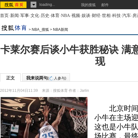
loading...
我的搜狐
邮件
首页
-
新闻
-
军事
-
文化
-
历史
-
体育
-
NBA
-
视频
-
娱谈
-
财经
-
世相
-
科技
-
汽车
-
房
>
NBA_搜狐
>
NBA新闻
卡莱尔赛后谈小牛获胜秘诀 满
现
正文
我来说两句
(
人参与)
2012年11月04日11:39
来源：
搜狐体育
作者：Jarlin
北京时间1
小牛在主场
这也是小牛
场比赛，最终