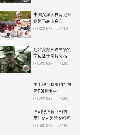
中国女游客在肯尼亚
遭河马袭击身亡
832,627
153
赴雅安救灾途中牺牲
两位战士照片公布
580,627
180
美电视台直播拍到最
傻FBI翻围栏
580,627
180
冲刺好声音《相信
爱》MV 为雅安祈福
580,627
180