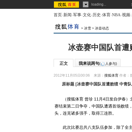
loading...
首页
-
新闻
-
军事
-
文化
-
历史
-
体育
-
NBA
-
视频
-
>
冰雪
>
冰壶动态
冰壶赛中国队首遭
正文
我来说两句
(
人参与)
2012年11月05日00:06
来源：
搜狐体育
作者：
原标题
[
冰壶赛中国队首遭败绩 中青
（搜狐体育 曾珍 11月4日发自伊春）北
赛结束第二日争夺，中国队遭遇首场败绩，
头，连克诸多强手，取得三连胜。
此次比赛总共八支队伍参加，除了全主