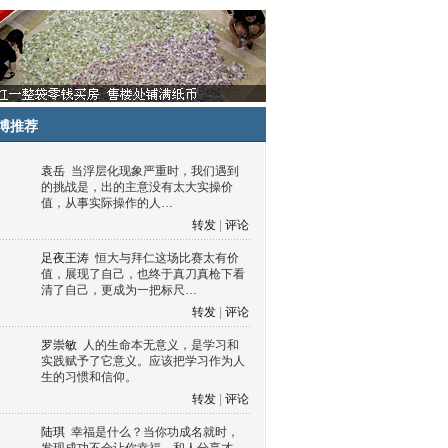
博推荐
袁岳
当浮层化现象严重时，我们遇到
的挑战是，出的主意没有太大实操价
值，从事实际操作的人…
转发
|
评论
足夜王涛
恒大与拜仁这场比赛太有价
值，展现了自己，也终于真刀真枪下看
清了自己，更成为一把标尺…
转发
|
评论
罗崇敏
人的生命本无意义，是学习和
实践赋予了它意义。应该把学习作为人
生的习惯和信仰。
转发
|
评论
陆琪
幸福是什么？当你功成名就时，