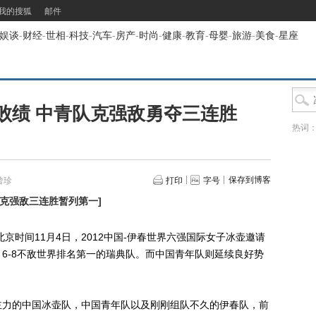
我的搜狐
邮件
娱谈
-
财经
-
世相
-
科技
-
汽车
-
房产
-
时尚
-
健康
-
教育
-
母婴
-
旅游
-
美食
-
星座
败绩 中青队克强敌勇夺三连胜
热词
保存到博客
曾珍
打印
字号
队克强敌三连胜暂列第一
]
京时间11月4日，2012中国-伊春世界六强国际女子冰壶邀请
6-8不敌世界排名第一的瑞典队。而中国青年队则延续良好势
力的中国冰壶队，中国青年队以及刚刚组队不久的伊春队，前