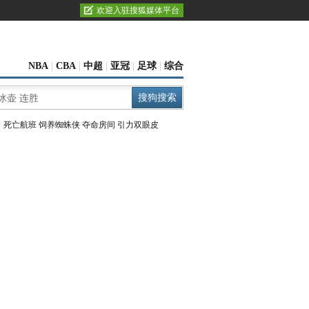
欢迎入驻搜狐媒体平台
NBA
|
CBA
|
中超
|
亚冠
|
足球
|
综合
：
死亡航班
饲养蜘蛛侠
夺命房间
引力双眼皮