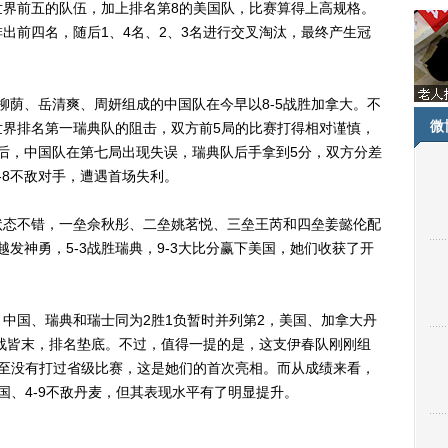
世界前五的队伍，加上排名第8的美国队，比赛算得上高规格。
出前四名，随后1、4名、2、3名进行交叉淘汰，最终产生冠
荫、岳清爽、周妍组成的中国队在今早以8-5战胜加拿大。不
微
世界排名第一瑞典队的阻击，双方前5局的比赛打得相对谨慎，
停后，中国队在第七局出现失误，瑞典队后手拿到5分，双方分差
-8不敌对手，遭遇首场失利。
态不错，一垒佘秋彤、二垒姚茗悦、三垒王芮和四垒姜懿伦配
越发神勇，5-3战胜瑞典，9-3大比分赢下美国，她们收获了开
国、瑞典和瑞士同为2胜1负暂时并列第2，美国、加拿大丹
3战皆末，排名垫底。不过，值得一提的是，这支伊春队刚刚组
甚至没有打过省级比赛，这是她们的首次亮相。而从成绩来看，
美国、4-9不敌丹麦，但其表现水平有了明显提升。