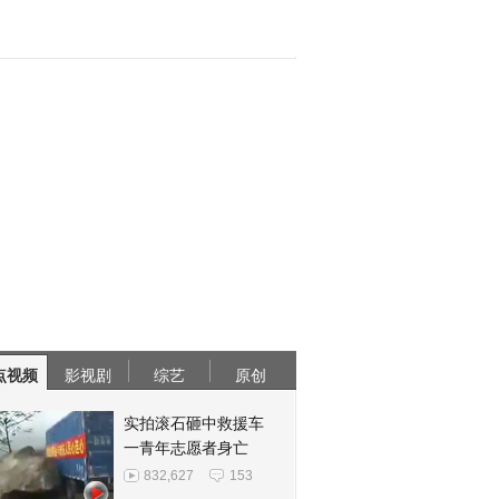
点视频
影视剧
综艺
原创
实拍滚石砸中救援车
一青年志愿者身亡
832,627
153