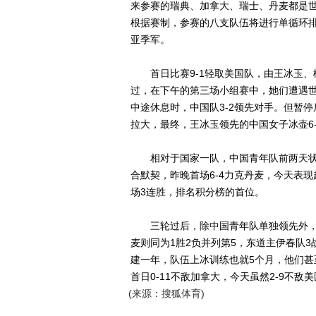
来参赛的瑞典、加拿大、瑞士、丹麦都是
根据赛制，参赛的八支队伍将进行单循环排
亚季军。
首日比赛9-1轻取美国队，由王冰玉、柳
过，在下午的第三场小组赛中，她们遭遇
中途休息时，中国队3-2领先对手。但暂
拉大，最终，王冰玉领先的中国女子冰壶6
相对于国家一队，中国青年队前两天状
合默契，昨晚首场6-4力克丹麦，今天表现
场3连胜，排名积分榜的首位。
三轮过后，除中国青年队单独领先外，中
麦则同为1胜2负并列第5，东道主伊春队
建一年，队伍上冰训练也就5个月，他们
首日0-11不敌加拿大，今天虽然2-9不敌
(来源：搜狐体育)