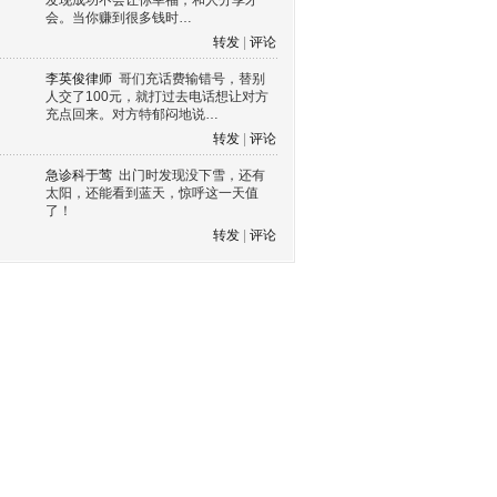
发现成功不会让你幸福，和人分享才
会。当你赚到很多钱时…
转发
|
评论
李英俊律师
哥们充话费输错号，替别
人交了100元，就打过去电话想让对方
充点回来。对方特郁闷地说…
转发
|
评论
急诊科于莺
出门时发现没下雪，还有
太阳，还能看到蓝天，惊呼这一天值
了！
转发
|
评论