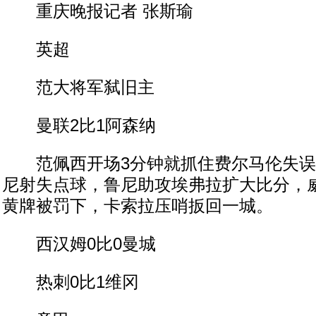
重庆晚报记者 张斯瑜
英超
范大将军弑旧主
曼联2比1阿森纳
范佩西开场3分钟就抓住费尔马伦失误
尼射失点球，鲁尼助攻埃弗拉扩大比分，
黄牌被罚下，卡索拉压哨扳回一城。
西汉姆0比0曼城
热刺0比1维冈