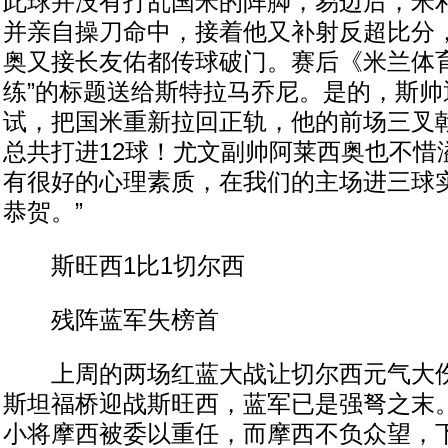
此球并没有打乱国米的阵脚，易边后，米
并亲自操刀命中，接着他又补射反超比分
奥又接长友佑都传球破门。赛后《米兰体育
练”的标题送给斯特拉马乔尼。是的，斯帅
试，把国米重新拉回正轨，他的前场三叉
总共打进12球！尤文副帅阿莱西奥也不惜
有很好的心理素质，在我们的主场进三球
恭贺。”
斯旺西1比1切尔西
残阵蓝军失榜首
上周的两场红蓝大战让切尔西元气大伤
斯坦福桥迎战斯旺西，蓝军已是强弩之末
小将摩西被委以重任，而摩西不负众望，下