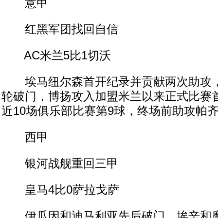
意甲
红黑军团找回自信
AC米兰5比1切沃
埃马纽尔森首开纪录并贡献两次助攻，
轮破门，博扬攻入加盟米兰以来正式比赛
近10场俱乐部比赛第9球，终场前助攻帕
西甲
银河战舰重回三甲
皇马4比0萨拉戈萨
伊瓜因和迪马利亚先后破门，埃辛和摩