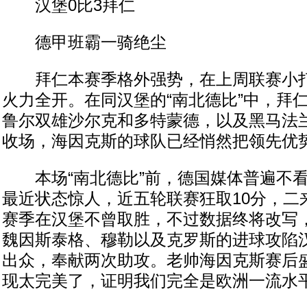
汉堡0比3拜仁
德甲班霸一骑绝尘
拜仁本赛季格外强势，在上周联赛小打
火力全开。在同汉堡的“南北德比”中，拜仁
鲁尔双雄沙尔克和多特蒙德，以及黑马法
收场，海因克斯的球队已经悄然把领先优
本场“南北德比”前，德国媒体普遍不看
最近状态惊人，近五轮联赛狂取10分，二
赛季在汉堡不曾取胜，不过数据终将改写
魏因斯泰格、穆勒以及克罗斯的进球攻陷
出众，奉献两次助攻。老帅海因克斯赛后盛
现太完美了，证明我们完全是欧洲一流水平