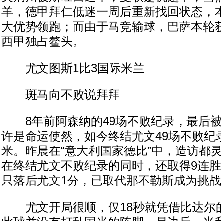
羊，德甲拜仁低迷一周后重新找回状态，
大优势领跑；而由于马竞输球，巴萨本轮获
西甲独占鳌头。
尤文图斯1比3国际米兰
斑马向不败说拜拜
8年前阿森纳的49场不败纪录，最后被
许是命运使然，如今终结尤文49场不败纪
米。昨晨在“意大利国家德比”中，造访都灵
在终结尤文不败纪录的同时，还取得9连
只落后尤文1分，已取代那不勒斯成为挑
尤文开局很顺，仅18秒就凭借比达尔