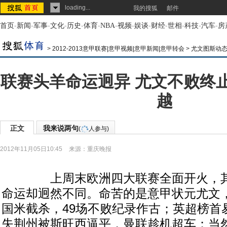
loading...
我的搜狐
邮件
首页
-
新闻
-
军事
-
文化
-
历史
-
体育
-
NBA
-
视频
-
娱谈
-
财经
-
世相
-
科技
-
汽车
-
房
>
2012-2013意甲联赛|意甲视频|意甲新闻|意甲转会
>
尤文图斯动
联赛头羊命运迥异 尤文不败终
越
正文
我来说两句
(
人参与)
2012年11月05日10:45
来源：
重庆晚报
上周末欧洲四大联赛全面开火，其
命运却迥然不同。命苦的是意甲状元尤文
国米截杀，49场不败纪录作古；英超榜首
失荆州被斯旺西逼平，曼联趁机超车；当