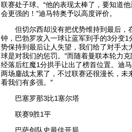
联赛处子球。“他的表现太棒了，要知道他
会更强的！”迪马特奥予以高度评价。
但切尔西却没有把优势维持到最后，在
钟，巴勃罗攻入一球让蓝军到手的3分变1
势保持到最后让人失望，我们给了对手太
球是对我们的惩罚。”而随着曼联本轮力克
经落后红魔1分拱手让出了榜首位置。迪马
两场鏖战太累了，不过联赛还很漫长，未
看我们有多强。”
巴塞罗那3比1塞尔塔
联赛9胜1平
巴萨创队史最佳开局