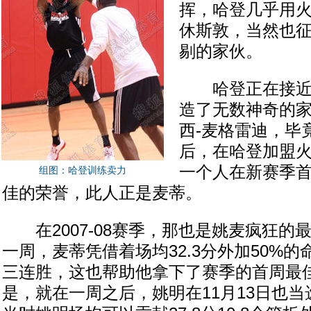
挥，哈登几乎用
休斯敦，当然也
剔的家伙。
哈登正在接近
造了无数神奇的
西-麦格雷迪，毕
后，在哈登加盟
一个人在新赛季
组图：哈登训练卖力
佳的荣誉，此人正是麦蒂。
在2007-08赛季，那也是姚麦疯狂的
一周，麦蒂凭借着场均32.3分外加50%
三连胜，这也帮助他拿下了赛季的首周最
是，就在一周之后，姚明在11月13日也