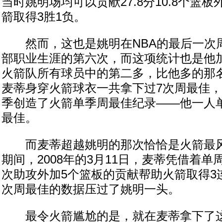
当时姚明场均可以贡献27.8分10.8个篮板
箭取得3胜1负。
然而，这也是姚明在NBA的最后一次
部职业生涯的第六次，而这项统计也是他
火箭队所有球员中的第二多，比他多的那
麦蒂身穿火箭球衣一共拿下过7次周最佳，甚至
季创造了火箭单季周最佳纪录——他一人
最佳。
而麦蒂超越姚明的那次恰恰是火箭最风
期间，2008年的3月11日，麦蒂凭借着单周场
次助攻外加5个篮板的贡献帮助火箭取得3
次周最佳的数据压过了姚明一头。
最令火箭尴尬的是，就在麦蒂拿下了这