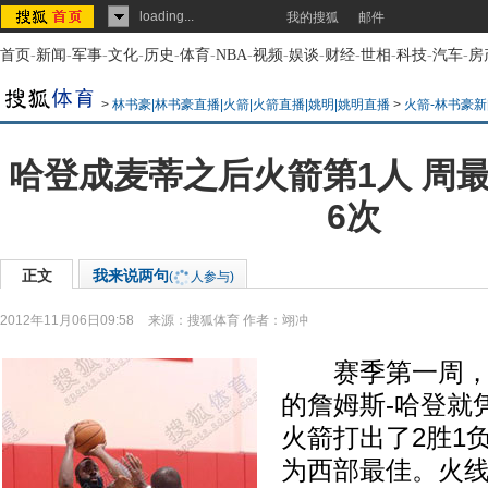
loading...
我的搜狐
邮件
首页
-
新闻
-
军事
-
文化
-
历史
-
体育
-
NBA
-
视频
-
娱谈
-
财经
-
世相
-
科技
-
汽车
-
房
>
林书豪|林书豪直播|火箭|火箭直播|姚明|姚明直播
>
火箭-林书豪新
哈登成麦蒂之后火箭第1人 周
6次
正文
我来说两句
(
人参与)
2012年11月06日09:58
来源：
搜狐体育
作者：翊冲
赛季第一周，穿
的詹姆斯-哈登就
火箭打出了2胜1
为西部最佳。火