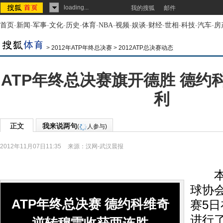
loading...
我的搜狐
邮件
首页
-
新闻
-
军事
-
文化
-
历史
-
体育
-
NBA
-
视频
-
娱谈
-
财经
-
世相
-
科技
-
汽车
-
房
>
2012年ATP年终总决赛
>
2012ATP总决赛动态
ATP年终总决赛旗开德胜 德约
利
正文
我来说两句
(
人参与)
2012年11月07日11:35
来源：
汉网-武汉晨报
本报
球协会
ATP年终总决赛 德约科维奇
赛5
进行