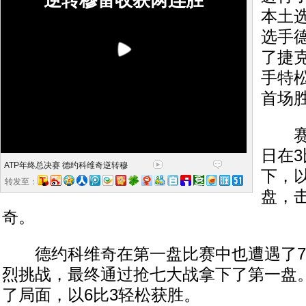
逆转穆雷收获两连胜
本土
选手
了捷
手特
首场
赛会
日在
ATP年终总决赛 德约科维奇逆转穆
下，以
转发至：
盘，
奇。
德约科维奇在第一盘比赛中也遭遇了7
烈挑战，最终通过抢七大战拿下了第一盘
了局面，以6比3轻松获胜。