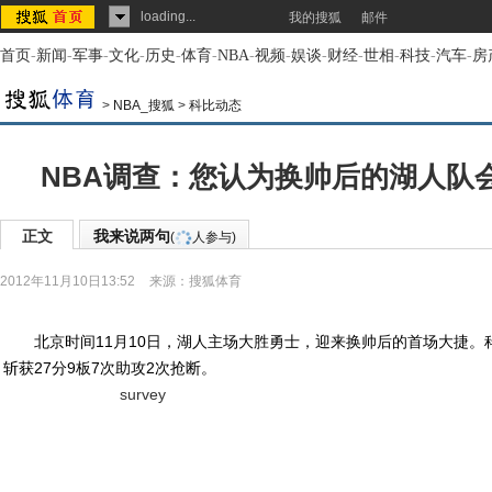
loading...
我的搜狐
邮件
首页
-
新闻
-
军事
-
文化
-
历史
-
体育
-
NBA
-
视频
-
娱谈
-
财经
-
世相
-
科技
-
汽车
-
房
>
NBA_搜狐
>
科比动态
NBA调查：您认为换帅后的湖人队
正文
我来说两句
(
人参与)
2012年11月10日13:52
来源：
搜狐体育
北京时间11月10日，湖人主场大胜勇士，迎来换帅后的首场大捷。科比
斩获27分9板7次助攻2次抢断。
survey