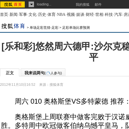
loading...
我的搜狐
邮件
首页
-
新闻
-
军事
-
文化
-
历史
-
体育
-
NBA
-
视频
-
娱谈
-
财经
-
世相
-
科技
-
汽车
-
房
>
单场足彩竞猜-足彩
>
足彩单场比赛预测
[乐和彩]悠然周六德甲:沙尔克
平
正文
我来说两句
(
人参与)
2012年11月10日16:52
来源：
搜狐体育
周六 010 奥格斯堡VS多特蒙德 推荐：0
奥格斯堡上周联赛中做客完败于汉诺威，
胜。多特周中欧冠做客伯纳乌憾平皇马，