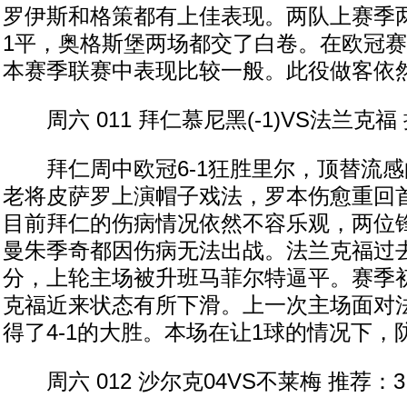
罗伊斯和格策都有上佳表现。两队上赛季
1平，奥格斯堡两场都交了白卷。在欧冠
本赛季联赛中表现比较一般。此役做客依
周六 011 拜仁慕尼黑(-1)VS法兰克福 
拜仁周中欧冠6-1狂胜里尔，顶替流感
老将皮萨罗上演帽子戏法，罗本伤愈重回
目前拜仁的伤病情况依然不容乐观，两位
曼朱季奇都因伤病无法出战。法兰克福过
分，上轮主场被升班马菲尔特逼平。赛季
克福近来状态有所下滑。上一次主场面对
得了4-1的大胜。本场在让1球的情况下，
周六 012 沙尔克04VS不莱梅 推荐：3