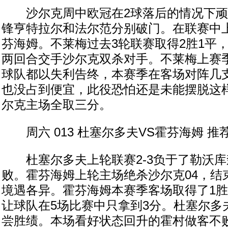
沙尔克周中欧冠在2球落后的情况下顽
锋亨特拉尔和法尔范分别破门。在联赛中
芬海姆。不莱梅过去3轮联赛取得2胜1平
两回合交手沙尔克双杀对手。不莱梅上赛
球队都以失利告终，本赛季在客场对阵几
也没占到便宜，此役恐怕还是未能摆脱这
尔克主场全取三分。
周六 013 杜塞尔多夫VS霍芬海姆 推荐
杜塞尔多夫上轮联赛2-3负于了勒沃库
败。霍芬海姆上轮主场绝杀沙尔克04，结
境遇各异。霍芬海姆本赛季客场取得了1胜
让球队在5场比赛中只拿到3分。杜塞尔多
尝胜绩。本场看好状态回升的霍村做客不