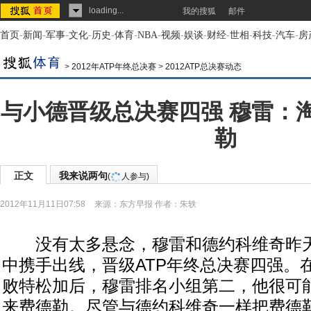
loading...
我的搜狐
邮件
首页
-
新闻
-
军事
-
文化
-
历史
-
体育
-
NBA
-
视频
-
娱谈
-
财经
-
世相
-
科技
-
汽车
-
房
>
2012年ATP年终总决赛
>
2012ATP总决赛动态
与小德晋级总决赛四强 穆雷：
勒
正文
我来说两句
(
人参与)
2012年11月11日07:58
来源：
东方早报
作者：朱轶
没有太多悬念，穆雷和德约科维奇昨天
中携手出线，晋级ATP年终总决赛四强。在以6
败特松加后，穆雷排名小组第二，他很可
来费德勒。尽管与德约科维奇一样把费德