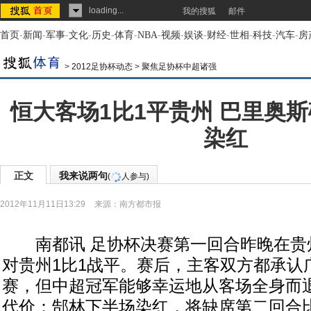
loading...
我的搜狐
邮件
首页
-
新闻
-
军事
-
文化
-
历史
-
体育
-
NBA
-
视频
-
娱谈
-
财经
-
世相
-
科技
-
汽车
-
房
>
2012足协杯动态
>
聚焦足协杯中超诸强
恒大客场1比1平贵州 巴里奥
染红
正文
我来说两句
(
人参与)
2012年11月11日13:29
来源：
南方都市报
南都讯 足协杯决赛第一回合昨晚在贵
对贵州1比1战平。赛后，主客双方都承认
赛，但中超冠军能够幸运地从客场全身而
代价：郜林下半场染红，将缺席第二回合