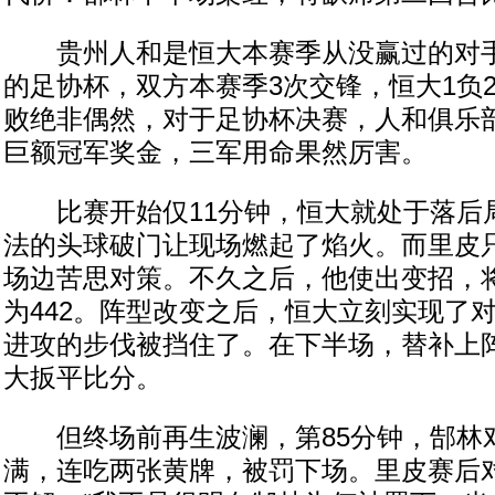
贵州人和是恒大本赛季从没赢过的对手
的足协杯，双方本赛季3次交锋，恒大1负
败绝非偶然，对于足协杯决赛，人和俱乐部
巨额冠军奖金，三军用命果然厉害。
比赛开始仅11分钟，恒大就处于落后
法的头球破门让现场燃起了焰火。而里皮
场边苦思对策。不久之后，他使出变招，将
为442。阵型改变之后，恒大立刻实现了
进攻的步伐被挡住了。在下半场，替补上
大扳平比分。
但终场前再生波澜，第85分钟，郜林
满，连吃两张黄牌，被罚下场。里皮赛后