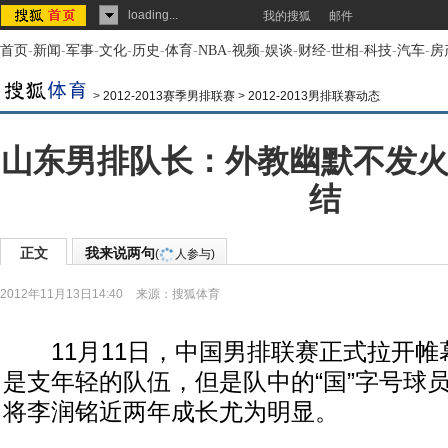
loading...
我的搜狐
邮件
首页
-
新闻
-
军事
-
文化
-
历史
-
体育
-
NBA
-
视频
-
娱谈
-
财经
-
世相
-
科技
-
汽车
-
房
>
2012-2013赛季男排联赛
>
2012-2013男排联赛动态
山东男排队长：外教幽默不发火
结
正文
我来说两句
(
人参与)
2012年11月13日14:40
来源：
搜狐体育
11月11日，中国男排联赛正式拉开帷
是支年轻的队伍，但是队中的“国”字号球
将李润铭近两年成长尤为明显。