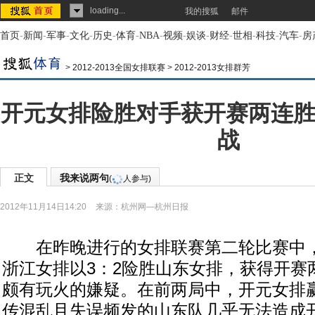
loading...
我的搜狐
邮件
首页
-
新闻
-
军事
-
文化
-
历史
-
体育
-
NBA
-
视频
-
娱谈
-
财经
-
世相
-
科技
-
汽车
-
房
>
2012-2013全国女排联赛
>
2012-2013女排群芳
开元女排险胜对手获开赛两连胜
战
正文
我来说两句
(
人参与)
2012年11月14日14:20
来源：
杭州网—杭州日报
在昨晚进行的女排联赛第二轮比赛中，
浙江女排以3：2险胜山东女排，获得开赛
颇有玩火的嫌疑。在前两局中，开元女排
传混乱且失误频发的山东队几乎无法造成