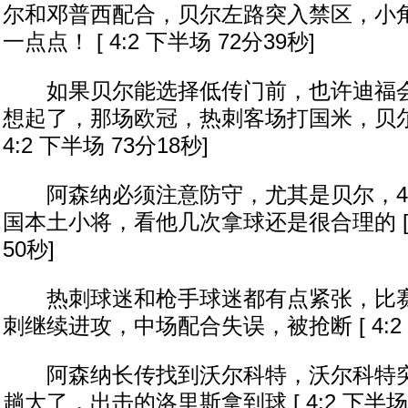
尔和邓普西配合，贝尔左路突入禁区，小
一点点！ [ 4:2 下半场 72分39秒]
如果贝尔能选择低传门前，也许迪福会
想起了，那场欧冠，热刺客场打国米，贝尔
4:2 下半场 73分18秒]
阿森纳必须注意防守，尤其是贝尔，46
国本土小将，看他几次拿球还是很合理的 [ 4
50秒]
热刺球迷和枪手球迷都有点紧张，比赛
刺继续进攻，中场配合失误，被抢断 [ 4:2 
阿森纳长传找到沃尔科特，沃尔科特突
趟大了，出击的洛里斯拿到球 [ 4:2 下半场 