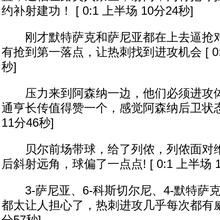
约补射建功！ [ 0:1 上半场 10分24秒]
刚才默特萨克和萨尼亚都在上去逼抢对
有抢到第一落点，让热刺找到进攻机会 [ 0:1
秒]
压力来到阿森纳一边，他们必须进攻体
通亨长传值得赞一个，感觉阿森纳后卫状态不好
11分46秒]
贝尔前场带球，给了列侬，列侬面对维
后斜射远角，球偏了一点点! [ 0:1 上半场 1
3-萨尼亚、6-科斯切尔尼、4-默特萨克
都太让人担心了，热刺进攻几乎每次都有威胁 [