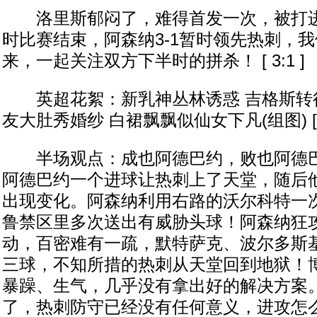
洛里斯郁闷了，难得首发一次，被打进
时比赛结束，阿森纳3-1暂时领先热刺，
来，一起关注双方下半时的拼杀！ [ 3:1 ]
英超花絮：新乳神丛林诱惑 吉格斯转行
友大肚秀婚纱 白裙飘飘似仙女下凡(组图) [ 3
半场观点：成也阿德巴约，败也阿德巴
阿德巴约一个进球让热刺上了天堂，随后
出现变化。阿森纳利用右路的沃尔科特一
鲁禁区里多次送出有威胁头球！阿森纳狂
动，百密难有一疏，默特萨克、波尔多斯
三球，不知所措的热刺从天堂回到地狱！
暴躁、生气，几乎没有拿出好的解决方案。
了，热刺防守已经没有任何意义，进攻怎