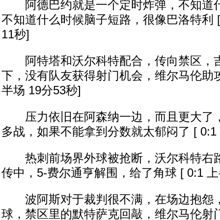
阿德巴约就是一个定时炸弹，不知道什
不知道什么时候脑子短路，很像巴洛特利 [ 0
11秒]
阿特塔和沃尔科特配合，传向禁区，吉
下，没有队友获得射门机会，维尔马伦助攻时候
半场 19分53秒]
压力依旧在阿森纳一边，而且更大了，0
多战，如果不能拿到分数就太郁闷了 [ 0:1 
热刺前场界外球被抢断，沃尔科特右路
传中，5-费尔通亨解围，给了角球 [ 0:1 上半
波阿斯对于裁判很不满，在场边抱怨，
球，禁区里的默特萨克回敲，维尔马伦射门被挡