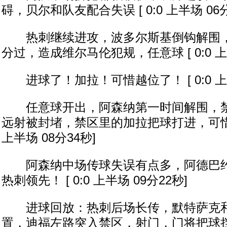
碍，贝尔和队友配合失误 [ 0:0 上半场 06分
热刺继续进攻，波多尔斯基倒钩解围，
分过，造成维尔马伦犯规，任意球 [ 0:0 上半
进球了！加拉！可惜越位了！ [ 0:0 上半
任意球开出，阿森纳第一时间解围，禁
远射被封堵，禁区里的加拉把球打进，可惜他先
上半场 08分34秒]
阿森纳中场传球失误有点多，阿德巴约进
热刺领先！ [ 0:0 上半场 09分22秒]
进球回放：热刺后场长传，默特萨克和
置，迪福左路突入禁区，射门，门将把球