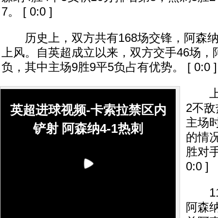
7。 [ 0:0 ]
历史上，双方共有168场交锋，阿森纳70
上风。自英超成立以来，双方交手46场，阿
负，其中主场9胜9平5负占有优势。 [ 0:0 ]
上赛
2不
英超进球视频-卡索拉禁区内
主场
铲射 阿森纳4-1热刺
的情况
胜对手
0:0 ]
11
阿森