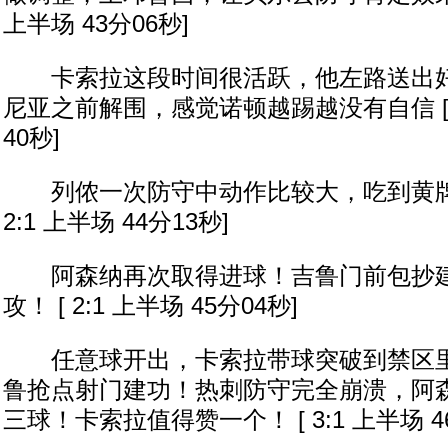
上半场 43分06秒]
卡索拉这段时间很活跃，他左路送出好
尼亚之前解围，感觉诺顿越踢越没有自信 [ 2
40秒]
列侬一次防守中动作比较大，吃到黄牌，
2:1 上半场 44分13秒]
阿森纳再次取得进球！吉鲁门前包抄建
攻！ [ 2:1 上半场 45分04秒]
任意球开出，卡索拉带球突破到禁区里
鲁抢点射门建功！热刺防守完全崩溃，阿
三球！卡索拉值得赞一个！ [ 3:1 上半场 4