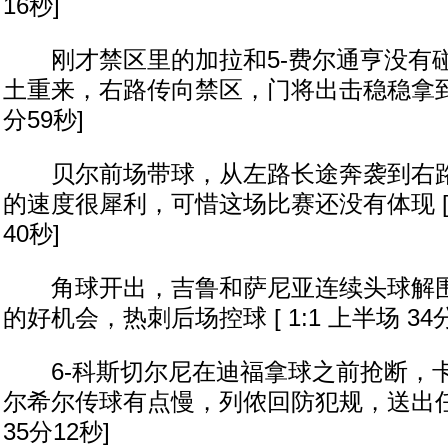
16秒]
刚才禁区里的加拉和5-费尔通亨没有
土重来，右路传向禁区，门将出击稳稳拿到球 [
分59秒]
贝尔前场带球，从左路长途奔袭到右路
的速度很犀利，可惜这场比赛还没有体现 [ 1
40秒]
角球开出，吉鲁和萨尼亚连续头球解围
的好机会，热刺后场控球 [ 1:1 上半场 34分
6-科斯切尔尼在迪福拿球之前抢断，
尔希尔传球有点慢，列侬回防犯规，送出任意球
35分12秒]