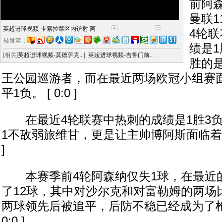
前阿
曼联
英超进球视频-卡索拉禁区内铲射 阿
4轮
转发至：
绩是1
[相关]
英超进球视频-莫德萨克..
|
英超进球视频-吉鲁门前..
胜的是
王公园巡游者，而在最近两场欧冠小组赛
平1负。 [ 0:0 ]
在最近4轮联赛中热刺的成绩是1胜3负
1不敌弱旅维甘，更是让主帅博阿斯面临着各界
]
本赛季前4轮阿森纳仅失1球，在最近的
了12球，其中对沙尔克和对富勒姆的两场
两球领先后被追平，后防不稳已经成为了枪
0:0 ]