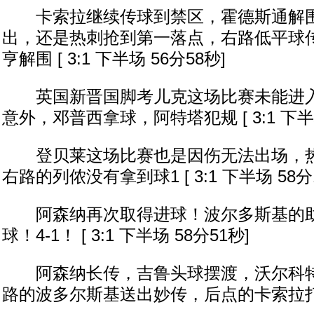
卡索拉继续传球到禁区，霍德斯通解围
出，还是热刺抢到第一落点，右路低平球传
亨解围 [ 3:1 下半场 56分58秒]
英国新晋国脚考儿克这场比赛未能进入
意外，邓普西拿球，阿特塔犯规 [ 3:1 下半场
登贝莱这场比赛也是因伤无法出场，热
右路的列侬没有拿到球1 [ 3:1 下半场 58分
阿森纳再次取得进球！波尔多斯基的助
球！4-1！ [ 3:1 下半场 58分51秒]
阿森纳长传，吉鲁头球摆渡，沃尔科特
路的波多尔斯基送出妙传，后点的卡索拉