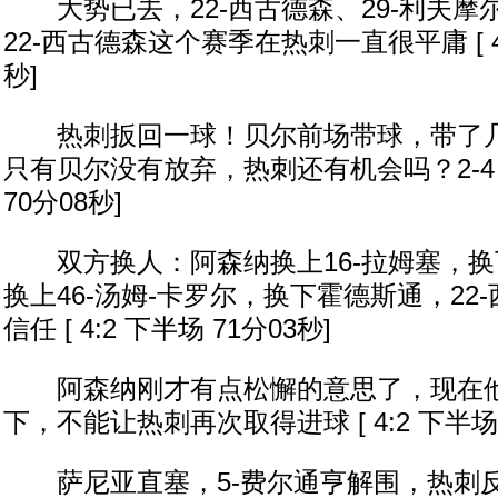
大势已去，22-西古德森、29-利夫摩
22-西古德森这个赛季在热刺一直很平庸 [ 4:
秒]
热刺扳回一球！贝尔前场带球，带了几
只有贝尔没有放弃，热刺还有机会吗？2-4！！
70分08秒]
双方换人：阿森纳换上16-拉姆塞，换
换上46-汤姆-卡罗尔，换下霍德斯通，22
信任 [ 4:2 下半场 71分03秒]
阿森纳刚才有点松懈的意思了，现在他
下，不能让热刺再次取得进球 [ 4:2 下半场 
萨尼亚直塞，5-费尔通亨解围，热刺反击