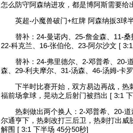
怎么防守阿森纳进攻，都是博阿斯需要给出的答案
英超-小魔兽破门+红牌 阿森纳扳3球半场3-1
替补：24-曼诺内、25-詹金森、11-桑
22-科克兰、16-张伯伦、23-阿尔沙文 [ 3:1 
替补：24-弗里德尔、2-邓普希、20-道
森、29-利夫摩尔、31-汤森、46-汤姆-卡罗尔 [
下半时比赛开始，双方易边再战，热刺
福前场拿球，晃动之后射门被挡出 [ 3:1 下半
热刺做出两个换人：2-邓普希、20-道
尔通亨下，热刺改打三后卫，热刺打出威
解围 [ 3:1 下半场 45分50秒]