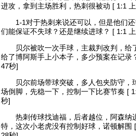
进攻，拿到主场胜利，热刺很被动 [ 1:1 上半
1-1对于热刺来说还可以，但是他们还
们能保证不失球？还是继续进球？ [ 1:1 上半
贝尔被吹一次手球，主裁判改判，给了
给了博阿斯手上小本子，多少预案在记录？ [ 
47秒]
贝尔前场带球突破，多人包夹防守，球
场倒脚，先稳一下，控制一下比赛节奏 [ 1:1
秒]
热刺传球找迪福，后者越位，阿森纳进
特，这次小老虎没有控制好球，诺顿解围 [ 1
28秒]