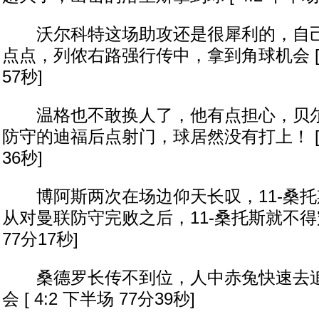
沃尔科特这场助攻还是很犀利的，自己
点点，列侬右路强行传中，拿到角球机会 [ 4
57秒]
温格也不敢换人了，他有点担心，贝尔
防守的迪福后点射门，球居然没有打上！ [ 4
36秒]
博阿斯两次在场边仰天长叹，11-桑托
从对曼联防守完败之后，11-桑托斯就不得宠了
77分17秒]
桑德罗长传不到位，人中赤兔快速去追
会 [ 4:2 下半场 77分39秒]