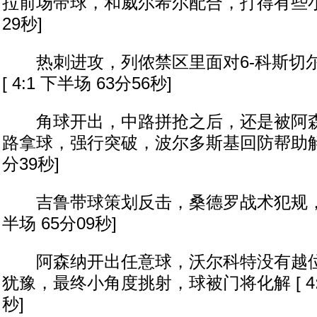
拉前场带球，和威尔希尔配合，打得有些小 [ 
29秒]
热刺进攻，列侬禁区里面对6-科斯切
[ 4:1 下半场 63分56秒]
角球开出，中路拼抢之后，还是被阿森
路拿球，强行突破，波尔多斯基回防帮助解围 [
分39秒]
吉鲁带球策划反击，桑德罗战术犯规，吃到黄
半场 65分09秒]
阿森纳开出任意球，沃尔科特没有越位
犹豫，最终小角度挑射，球被门将化解 [ 4:1
秒]