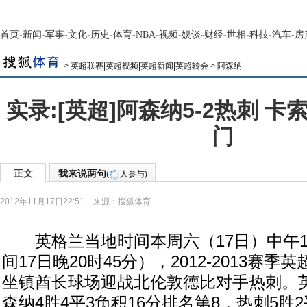
首页
-
新闻
-
军事
-
文化
-
历史
-
体育
-
NBA
-
视频
-
娱谈
-
财经
-
世相
-
科技
-
汽车
-
房
>
英超联赛|英超视频|英超新闻|英超转会
>
阿森纳
实录:[英超]阿森纳5-2热刺 
门
正文
我来说两句
(
人参与)
2012年11月17日22:51
来源：
搜狐体育
英格兰当地时间本周六（17日）中午12
间17日晚20时45分），2012-2013赛季
坐镇酋长球场迎战北伦敦德比对手热刺。英
森纳4胜4平3负积16分排名第8，热刺5胜2