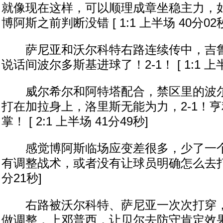
就像现在这样，可以顺理成章坐稳主力，
博阿斯之前判断没错 [ 1:1 上半场 40分02
萨尼亚和沃尔科特右路连续传中，吉鲁
说话间波尔多斯基进球了！2-1！ [ 1:1 上半
威尔希尔和阿特塔配合，禁区里的波尔
打在加拉身上，洛里斯无能为力，2-1！
掌！ [ 2:1 上半场 41分49秒]
感觉博阿斯临场应变差很多，少了一个
有调整战术，或者没有让球员明确怎么去打？ [
分21秒]
右路被沃尔科特、萨尼亚一次次打穿，
做调整，上邓普西，让贝尔去防守肯定效果比现