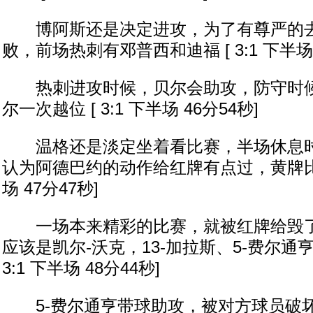
博阿斯还是决定进攻，为了有尊严的去
败，前场热刺有邓普西和迪福 [ 3:1 下半场 
热刺进攻时候，贝尔会助攻，防守时候
尔一次越位 [ 3:1 下半场 46分54秒]
温格还是淡定坐着看比赛，半场休息时
认为阿德巴约的动作给红牌有点过，黄牌比较合
场 47分47秒]
一场本来精彩的比赛，就被红牌给毁了
应该是凯尔-沃克，13-加拉斯、5-费尔通亨
3:1 下半场 48分44秒]
5-费尔通亨带球助攻，被对方球员破