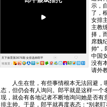
郎平蔡斌推托
示，
了，
女排
主教
择，
席魏
帅”
中国
天下体育第3676期 女排选帅郎平
没有
转发至：
请外
人生在世，有些事情根本无法回避，哪
态，但仍会有人询问。郎平就是这样一个
现，就会有各地记者不断地询问她是否有
排主帅。于是，郎平就再度表态：“别老盯