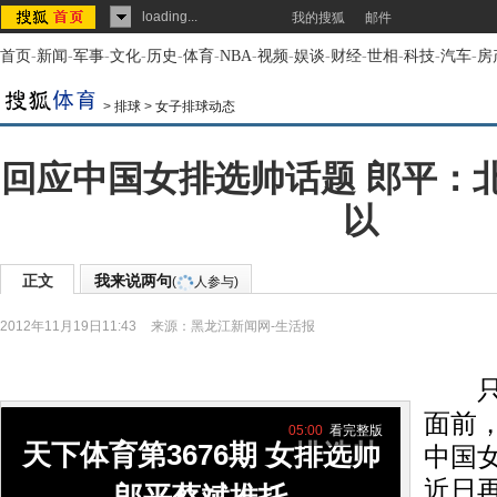
loading...
我的搜狐
邮件
首页
-
新闻
-
军事
-
文化
-
历史
-
体育
-
NBA
-
视频
-
娱谈
-
财经
-
世相
-
科技
-
汽车
-
房
>
排球
>
女子排球动态
回应中国女排选帅话题 郎平：
以
正文
我来说两句
(
人参与)
2012年11月19日11:43
来源：
黑龙江新闻网-生活报
只要
面前
05:00
看完整版
天下体育第3676期 女排选帅
中国
近日