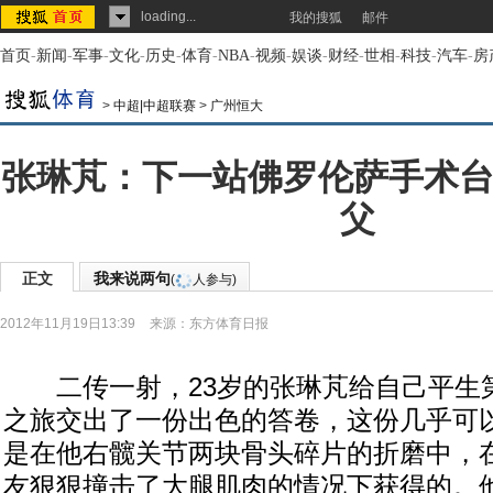
loading...
我的搜狐
邮件
首页
-
新闻
-
军事
-
文化
-
历史
-
体育
-
NBA
-
视频
-
娱谈
-
财经
-
世相
-
科技
-
汽车
-
房
>
中超|中超联赛
>
广州恒大
张琳芃：下一站佛罗伦萨手术台
父
正文
我来说两句
(
人参与)
2012年11月19日13:39
来源：
东方体育日报
二传一射，23岁的张琳芃给自己平生
之旅交出了一份出色的答卷，这份几乎可
是在他右髋关节两块骨头碎片的折磨中，
友狠狠撞击了大腿肌肉的情况下获得的。