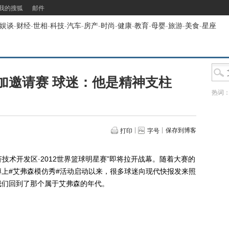
我的搜狐
邮件
娱谈
-
财经
-
世相
-
科技
-
汽车
-
房产
-
时尚
-
健康
-
教育
-
母婴
-
旅游
-
美食
-
星座
加邀请赛 球迷：他是精神支柱
热词
保存到博客
打印
字号
技术开发区·2012世界篮球明星赛”即将拉开战幕。随着大赛的
上#艾弗森模仿秀#活动启动以来，很多球迷向现代快报发来照
我们回到了那个属于艾弗森的年代。