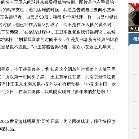
的名叫王卫东的球迷来稿显得犹为特别。图片是他右手臂的一
我的精神支柱，遇到困难的时候，我总是告诫自己要向小艾学
小王告诉记者，自己是90后，和很多年轻球迷一样，自己也错过
的时候，他已经在活塞队打球了，而不是在76人队的黄金时
了艾弗森。”在采访过程中，王卫东反复跟我们强调说，虽然
微
绝对铁杆，“别看我喜欢的时间不长，但是艾弗森所有经典的比赛
更是数不胜数。”小王笑着告诉记者，喜欢小艾这么几年来，
赛，小王很是兴奋，“刚知道这个消息的时候整个人脑子里
！所以第一时间买了票。”王卫东家住甘肃，到南京最快也要
没有让王卫东来南京见小艾的决心有所动摇，“小艾来中国一次
12月2日，在南京奥体，我就能实现自己多年来的梦想啦！”
012世界篮球明星赛”即将开幕，为了回馈球迷，现代快报也
神秘礼品。