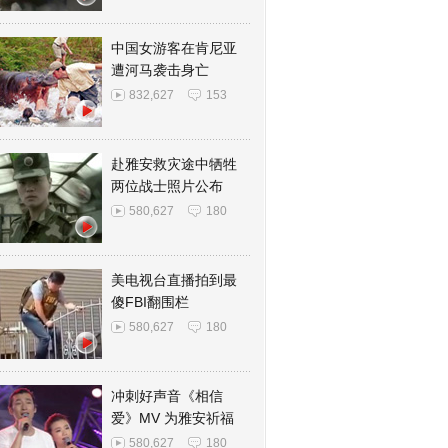
中国女游客在肯尼亚
遭河马袭击身亡
832,627
153
赴雅安救灾途中牺牲
两位战士照片公布
580,627
180
美电视台直播拍到最
傻FBI翻围栏
580,627
180
冲刺好声音《相信
爱》MV 为雅安祈福
580,627
180