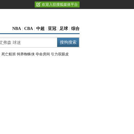
欢迎入驻搜狐媒体平台
NBA
|
CBA
|
中超
|
亚冠
|
足球
|
综合
：
死亡航班
饲养蜘蛛侠
夺命房间
引力双眼皮