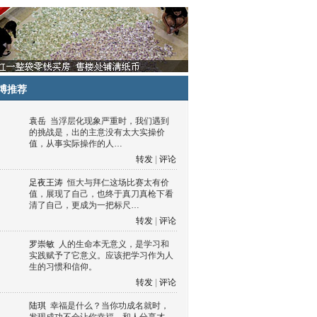
博推荐
袁岳
当浮层化现象严重时，我们遇到
的挑战是，出的主意没有太大实操价
值，从事实际操作的人…
转发
|
评论
足夜王涛
恒大与拜仁这场比赛太有价
值，展现了自己，也终于真刀真枪下看
清了自己，更成为一把标尺…
转发
|
评论
罗崇敏
人的生命本无意义，是学习和
实践赋予了它意义。应该把学习作为人
生的习惯和信仰。
转发
|
评论
陆琪
幸福是什么？当你功成名就时，