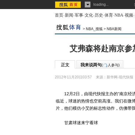
loading...
首页
-
新闻
-
军事
-
文化
-
历史
-
体育
-
NBA
-
视频
-
>
NBA_搜狐
>
NBA新闻
艾弗森将赴南京参
正文
我来说两句
(
人参与)
2012年11月20日03:57
来源：
新华网-现代快报
12月2日，由现代快报主办的“南京经济
临近，球迷的热情也空前高涨。我们在微博
片，他们模仿小艾的标志性动作，仿佛带
甘肃球迷来宁看球