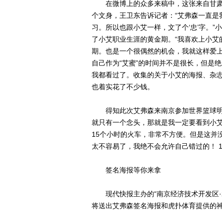
在微博上的众多来稿中，这张来自甘肃
个文身，王卫东告诉记者：“艾弗森一直是
习。所以也跟小艾一样，文了个‘忠’字。”
了小艾职业生涯的黄金期。“我喜欢上小艾
期。也是一个很偶然的机会，我就这样爱上
自己作为“艾蜜”的时间并不是很长，但是
我都看过了。收集的关于小艾的海报、杂志
也着实花了不少钱。
得知此次艾弗森来南京参加世界篮球明星
就只有一个念头，那就是我一定要看到小艾
15个小时的火车，非常不方便。但是这并
太不容易了，我绝不会允许自己错过的！ 
签名海报等你来拿
现代快报主办的“南京经济技术开发区·2
将送出艾弗森签名海报和虎扑体育提供的