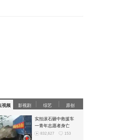
点视频
影视剧
综艺
原创
实拍滚石砸中救援车
一青年志愿者身亡
832,627
153