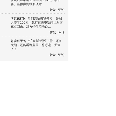
发现成功不会让你幸福，和人分享才
会。当你赚到很多钱时…
转发
|
评论
李英俊律师
哥们充话费输错号，替别
人交了100元，就打过去电话想让对方
充点回来。对方特郁闷地说…
转发
|
评论
急诊科于莺
出门时发现没下雪，还有
太阳，还能看到蓝天，惊呼这一天值
了！
转发
|
评论