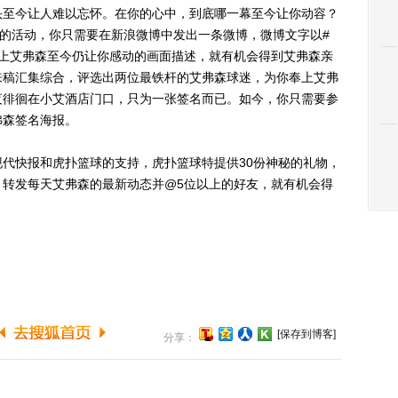
至今让人难以忘怀。在你的心中，到底哪一幕至今让你动容？
”的活动，你只需要在新浪微博中发出一条微博，微博文字以#
加上艾弗森至今仍让你感动的画面描述，就有机会得到艾弗森亲
来稿汇集综合，评选出两位最铁杆的艾弗森球迷，为你奉上艾弗
夜徘徊在小艾酒店门口，只为一张签名而已。如今，你只需要参
弗森签名海报。
快报和虎扑篮球的支持，虎扑篮球特提供30份神秘的礼物，
，转发每天艾弗森的最新动态并@5位以上的好友，就有机会得
[保存到博客]
分享：