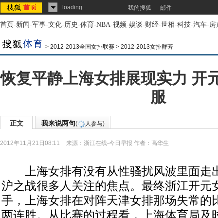
loading...
我的搜狐
邮件
首页
-
新闻
-
军事
-
文化
-
历史
-
体育
-
NBA
-
视频
-
娱谈
-
财经
-
世相
-
科技
-
汽车
-
房
>
2012-2013全国女排联赛
>
2012-2013女排群芳
恢复平静上海女排展现实力 开
服
正文
我来说两句
(
人参与)
2012年11月21日08:11
来源：
浙江在线-今日早报
作者：高华生
上海女排有没有从性骚扰风波里面走出
沪之战很多人关注的焦点。最终浙江开元女
手，上海女排在对阵天津女排那场失常的
两连胜。从比赛的过程看，上海体育局及