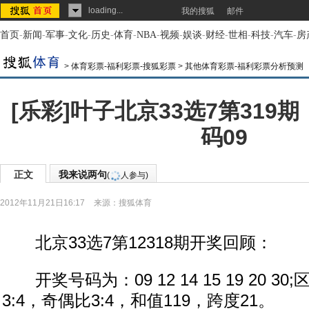
loading...
我的搜狐
邮件
首页
-
新闻
-
军事
-
文化
-
历史
-
体育
-
NBA
-
视频
-
娱谈
-
财经
-
世相
-
科技
-
汽车
-
房
>
体育彩票-福利彩票-搜狐彩票
>
其他体育彩票-福利彩票分析预测
[乐彩]叶子北京33选7第319
码09
正文
我来说两句
(
人参与)
2012年11月21日16:17
来源：
搜狐体育
北京33选7第12318期开奖回顾：
开奖号码为：09 12 14 15 19 20 30
3:4，奇偶比3:4，和值119，跨度21。