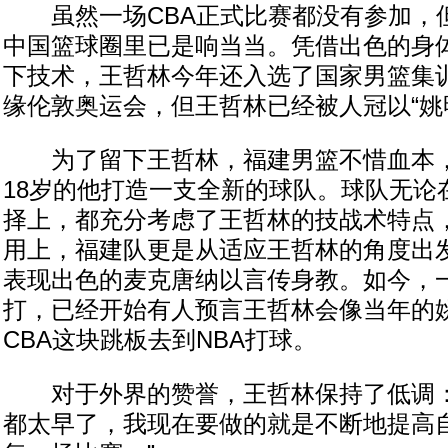
虽然一场CBA正式比赛都没有参加，
中国篮球圈里已是响当当。凭借出色的身
下技术，王哲林今年还入选了国家男篮集
缘伦敦奥运会，但王哲林已经被人冠以“姚
为了留下王哲林，福建男篮不惜血本，
18岁的他打造一支全新的球队。球队无论
择上，都充分考虑了王哲林的技战术特点
用上，福建队更是从适应王哲林的角度出
表现出色的麦克唐纳以言传身教。如今，一
打，已经开始有人预言王哲林会像当年的
CBA这块跳板去到NBA打球。
对于外界的赞誉，王哲林保持了低调：
都太早了，我现在要做的就是不断地提高