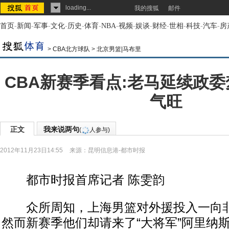
loading...
我的搜狐
邮件
首页
-
新闻
-
军事
-
文化
-
历史
-
体育
-
NBA
-
视频
-
娱谈
-
财经
-
世相
-
科技
-
汽车
-
房
>
CBA北方球队
>
北京男篮|马布里
CBA新赛季看点:老马延续政委
气旺
正文
我来说两句
(
人参与)
2012年11月23日14:55
来源：
昆明信息港-都市时报
都市时报首席记者 陈雯韵
众所周知，上海男篮对外援投入一向非
然而新赛季他们却请来了“大将军”阿里纳