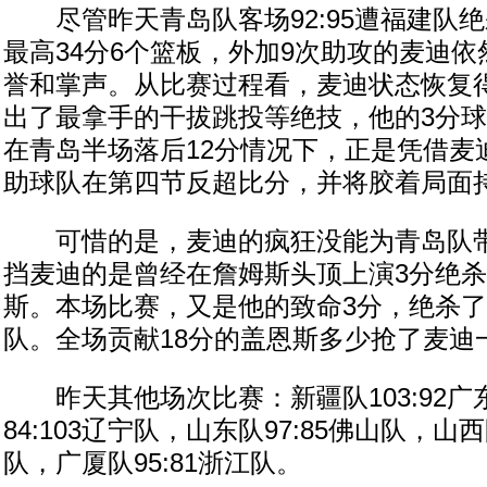
尽管昨天青岛队客场92:95遭福建队
最高34分6个篮板，外加9次助攻的麦迪
誉和掌声。从比赛过程看，麦迪状态恢复
出了最拿手的干拔跳投等绝技，他的3分球
在青岛半场落后12分情况下，正是凭借麦
助球队在第四节反超比分，并将胶着局面
可惜的是，麦迪的疯狂没能为青岛队带
挡麦迪的是曾经在詹姆斯头顶上演3分绝
斯。本场比赛，又是他的致命3分，绝杀
队。全场贡献18分的盖恩斯多少抢了麦迪
昨天其他场次比赛：新疆队103:92广
84:103辽宁队，山东队97:85佛山队，山西队
队，广厦队95:81浙江队。