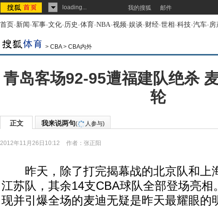
loading...
我的搜狐
邮件
首页
-
新闻
-
军事
-
文化
-
历史
-
体育
-
NBA
-
视频
-
娱谈
-
财经
-
世相
-
科技
-
汽车
-
房
>
CBA
>
CBA内外
青岛客场92-95遭福建队绝杀
轮
正文
我来说两句
(
人参与)
2012年11月26日10:12
作者：张正阳
昨天，除了打完揭幕战的北京队和上海
江苏队，其余14支CBA球队全部登场亮
现并引爆全场的麦迪无疑是昨天最耀眼的