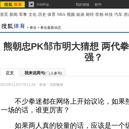
loading...
我的搜狐
邮件
首页
-
新闻
-
军事
-
文化
-
历史
-
体育
-
NBA
-
视频
-
娱谈
-
财经
-
世相
-
科技
-
汽车
-
房
>
拳击
>
拳击最新动态
熊朝忠PK邹市明大猜想 两代
强？
正文
我来说两句
(
人参与)
2012年11月27日11:24
来源：
沈阳晚报
不少拳迷都在网络上开始议论，如果熊
一场的话，谁更厉害？
如果两人真的较量的话，应该是一个级