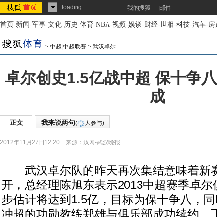
loading...
我的搜狐
邮件
首页
-
新闻
-
军事
-
文化
-
历史
-
体育
-
NBA
-
视频
-
娱谈
-
财经
-
世相
-
科技
-
汽车
-
房
>
中超|中超联赛
>
武汉卓尔
卓尔创史1.5亿战中超 保十争
成
正文
我来说两句
(
人参与)
2012年11月27日12:20
来源：
汉网-武汉晚报
武汉卓尔队的昨天再次集结意味着新赛
开，总经理陈旭东表示2013中超赛季卓
步估计将达到1.5亿，目标为保十争八，
冲超的功勋教练郑雄与俱乐部成功续约，