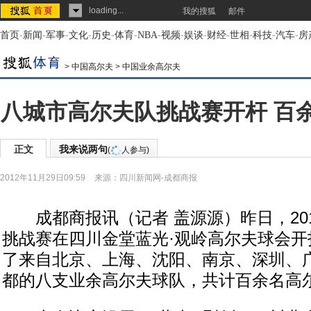
loading...
我的搜狐
邮件
首页
-
新闻
-
军事
-
文化
-
历史
-
体育
-
NBA
-
视频
-
娱谈
-
财经
-
世相
-
科技
-
汽车
-
房
>
中国高尔夫
>
中国业余高尔夫
八城市高尔夫队挑战赛开杆 百
正文
我来说两句
(
人参与)
2012年11月29日09:59
来源：
四川新闻网-成都商报
成都商报讯（记者 盖源源）昨日，20
挑战赛在四川金堂蓝光·观岭高尔夫球会开
了来自北京、上海、沈阳、南京、深圳、
都的八支业余高尔夫球队，共计百余名高