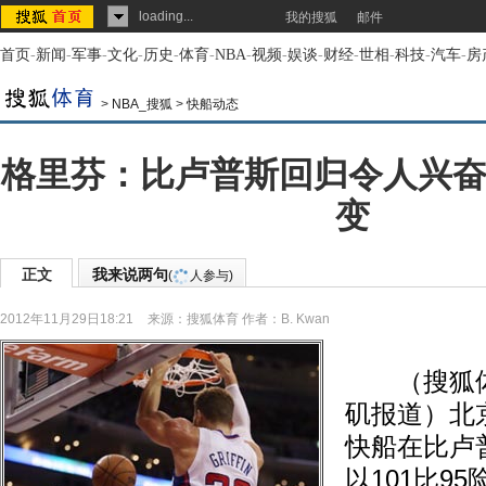
loading...
我的搜狐
邮件
首页
-
新闻
-
军事
-
文化
-
历史
-
体育
-
NBA
-
视频
-
娱谈
-
财经
-
世相
-
科技
-
汽车
-
房
>
NBA_搜狐
>
快船动态
格里芬：比卢普斯回归令人兴奋
变
正文
我来说两句
(
人参与)
2012年11月29日18:21
来源：
搜狐体育
作者：B. Kwan
（搜狐体育 
矶报道）北京
快船在比卢
以101比9