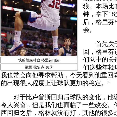
狼。本场比
钟，拿下18
后，格里芬
会。
首先关于
回，格里芬
们队中的关
快船胜森林狼 格里芬扣篮
们这些年轻
数据
投篮点
实录
我也常会向他寻求帮助，今天看到他重回
的出现很大程度上让球队更加的稳定。”
对于比卢普斯回归后球队的变化，他说
令人兴奋，但是我们也面临了一些改变。
西回归之后，格林就没有打，其他的很多