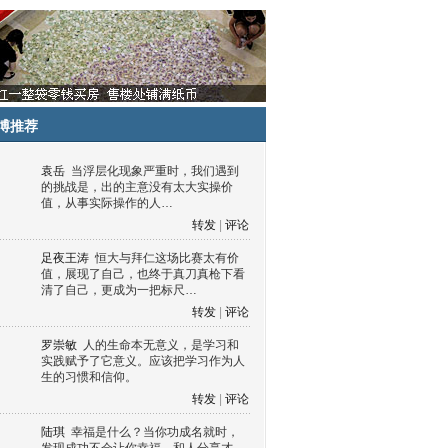
博推荐
袁岳
当浮层化现象严重时，我们遇到
的挑战是，出的主意没有太大实操价
值，从事实际操作的人…
转发
|
评论
足夜王涛
恒大与拜仁这场比赛太有价
值，展现了自己，也终于真刀真枪下看
清了自己，更成为一把标尺…
转发
|
评论
罗崇敏
人的生命本无意义，是学习和
实践赋予了它意义。应该把学习作为人
生的习惯和信仰。
转发
|
评论
陆琪
幸福是什么？当你功成名就时，