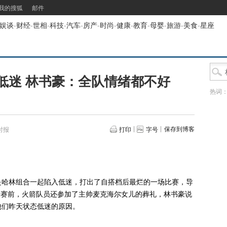
我的搜狐
邮件
娱谈
-
财经
-
世相
-
科技
-
汽车
-
房产
-
时尚
-
健康
-
教育
-
母婴
-
旅游
-
美食
-
星座
低迷 林书豪：全队情绪都不好
热词
保存到博客
时报
打印
字号
哈林组合一起陷入低迷，打出了自搭档后最烂的一场比赛，导
。开赛前，火箭队员还参加了主帅麦克海尔女儿的葬礼，林书豪说
他们昨天状态低迷的原因。