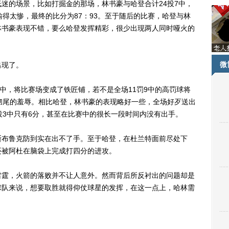
的场景，比如打掘金的那场，林书豪与哈登合计24投7中，
输得太惨，最终的比分为87：93。至于随后的比赛，哈登与林
林书豪表现不错，要么哈登发挥精彩，很少出现两人同时哑火的
微
现了。
，将比赛场变成了铁匠铺，若不是全场11罚9中的高罚球将
彻尾的羞辱。相比哈登，林书豪的表现略好一些，全场好歹送出
投3中只有6分，甚至在比赛中的很长一段时间内没有出手。
布鲁克防到实在出不了手。至于哈登，在杜兰特面前尽处下
还被阿杜在脑袋上完成打四分的进攻。
霆，火箭的落败并不让人意外。然而背后所反衬出的问题却是
球队来说，想要取胜就得仰仗球星的发挥，在这一点上，哈林需