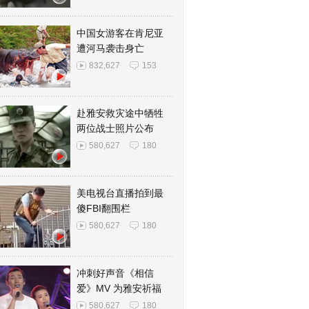
中国女游客在肯尼亚
遭河马袭击身亡
832,627
153
赴雅安救灾途中牺牲
两位战士照片公布
580,627
180
美电视台直播拍到最
傻FBI翻围栏
580,627
180
冲刺好声音《相信
爱》MV 为雅安祈福
580,627
180