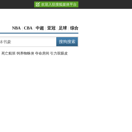
欢迎入驻搜狐媒体平台
NBA
|
CBA
|
中超
|
亚冠
|
足球
|
综合
：
死亡航班
饲养蜘蛛侠
夺命房间
引力双眼皮