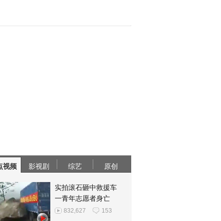
点视频
影视剧
综艺
原创
实拍滚石砸中救援车
一青年志愿者身亡
832,627
153