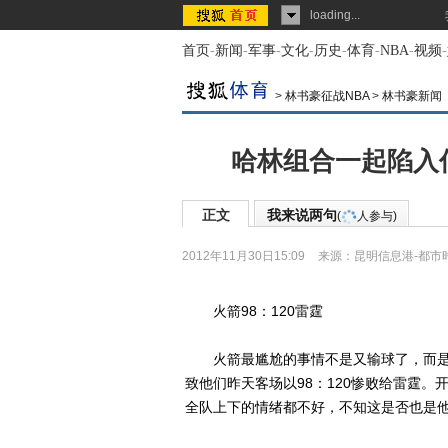
loading...
首页
-
新闻
-
军事
-
文化
-
历史
-
体育
-
NBA
-
视频
-
>
林书豪征战NBA
>
林书豪新闻
哈林组合一起陷入
正文
我来说两句
(
人参与)
2012年11月30日15:09
来源：
昆明信息港-都市
火箭98：120雷霆
火箭最尴尬的事情不是又输球了，而是
致他们昨天客场以98：120惨败给雷霆
全队上下的情绪都不好，不知这是否也是