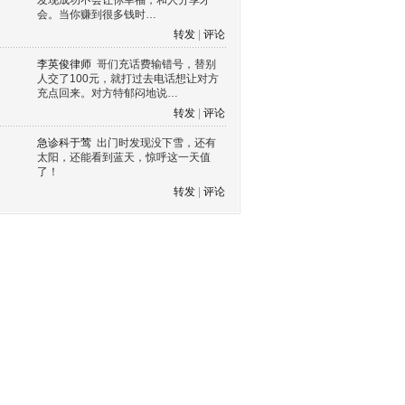
发现成功不会让你幸福，和人分享才
会。当你赚到很多钱时…
转发
|
评论
李英俊律师
哥们充话费输错号，替别
人交了100元，就打过去电话想让对方
充点回来。对方特郁闷地说…
转发
|
评论
急诊科于莺
出门时发现没下雪，还有
太阳，还能看到蓝天，惊呼这一天值
了！
转发
|
评论