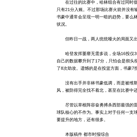
在过往的比赛中，哈林组合有过同时低迷
只有21分入账。不过那场比赛火箭并没有
书豪中通常会呈现一明一暗的趋势，要么
状况。
但昨日一战，两人统统哑火的局面又出
哈登发挥萎靡无需多说，全场16投仅3中
自己的数据攀升到了17分，只怕会是彻头
了8次助攻。遗憾的是在投篮方面，书豪7
没有出手并非林书豪低调，而是被维斯
风，被防得完全找不着北，甚至在比赛中
尽管以草根阵容奋勇搏杀西部最强的雷
球队核心的不作为。事实上对于任何一支
要提升的地方，还有很多。
本版稿件 都市时报综合