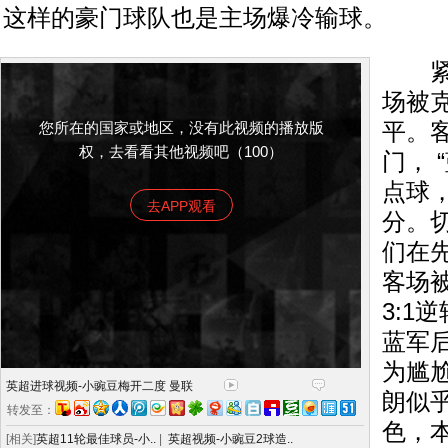
这样的豪门球队也是主场爆冷输球。
紧追
场被克
您所在的国家或地区，没有此视频的播放版
平。
权，去看看其他视频吧（100）
门， 
点球
去APP观看
分。
们在
客场
3:1
蓝军
为尴
英超进球视频-小豌豆梅开二度 曼联
朗似
转发至：
色，本
[相关]
英超11轮最佳球员-小..
|
英超视频-小豌豆2球造..