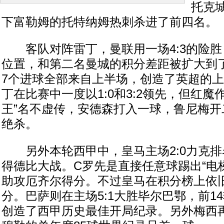
托克城
下富勒姆的托特纳姆热刺杀进了前四名。
客队对阵雷丁，曼联用一场4:3的险胜
位置，和第二名曼城的积分差距被扩大到
7个进球全部来自上半场，创造了英超的
丁在比赛中一度以1:0和3:2领先，但红魔
王”名不虚传，安德森打入一球，鲁尼梅开
绝杀。
另外本轮西甲中，皇马主场2:0力克排
得德比大战。C罗先是直接任意球踢出“电
助攻厄齐尔得分。不过皇马在积分榜上依
分。巴萨则在主场5:1大胜毕尔巴鄂，前14
创造了西甲历史最佳开局纪录。另外梅西