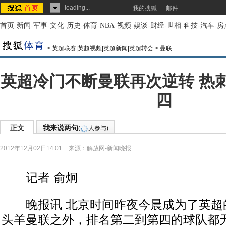
loading...
我的搜狐
邮件
首页
-
新闻
-
军事
-
文化
-
历史
-
体育
-
NBA
-
视频
-
娱谈
-
财经
-
世相
-
科技
-
汽车
-
房
>
英超联赛|英超视频|英超新闻|英超转会
>
曼联
英超冷门不断曼联再次逆转 热
四
正文
我来说两句
(
人参与)
2012年12月02日14:01
来源：
解放网-新闻晚报
记者 俞炯
晚报讯 北京时间昨夜今晨成为了英超
头羊曼联之外，排名第二到第四的球队都