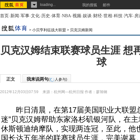
loading...
我的搜狐
邮件
首页
-
新闻
-
军事
-
文化
-
历史
-
体育
-
NBA
-
视频
-
娱谈
-
财经
-
世相
-
科技
-
汽车
-
房
>
小贝亨利征战大联盟
>
贝克汉姆新闻
贝克汉姆结束联赛球员生涯 想
球
正文
我来说两句
(
人参与)
2012年12月03日07:59
来源：
杭州网—杭州日报
作者：廖旭钢
昨日清晨，在第17届美国职业大联盟总
迷”贝克汉姆帮助东家洛杉矶银河队，在主场
休斯顿迪纳摩队，实现两连冠，至此，他
国长达五年半的联赛球员生涯，完美谢幕