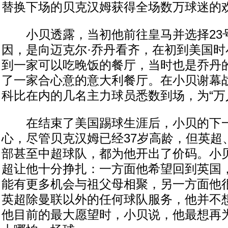
替换下场的贝克汉姆获得全场数万球迷的
小贝透露，当初他前往皇马并选择23
因，是向迈克尔·乔丹看齐，在初到美国时
到一家可以吃晚饭的餐厅，当时也是乔丹
了一家合心意的意大利餐厅。在小贝谢幕
科比在内的几名主力球员悉数到场，为“万
在结束了美国踢球生涯后，小贝的下一
心，尽管贝克汉姆已经37岁高龄，但英超
部甚至中超球队，都为他开出了价码。小
超让他十分挣扎：一方面他希望回到英国
能有更多机会与祖父母相聚，另一方面他
英超除曼联以外的任何球队服务，他并不
他目前的最大愿望时，小贝说，他最想再