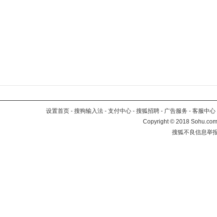
设置首页
-
搜狗输入法
-
支付中心
-
搜狐招聘
-
广告服务
-
客服中心
Copyright
©
2018 Sohu.com 
搜狐不良信息举