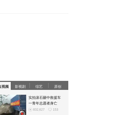
点视频
影视剧
综艺
原创
实拍滚石砸中救援车
一青年志愿者身亡
832,627
153