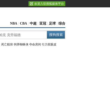
欢迎入驻搜狐媒体平台
NBA
|
CBA
|
中超
|
亚冠
|
足球
|
综合
：
死亡航班
饲养蜘蛛侠
夺命房间
引力双眼皮