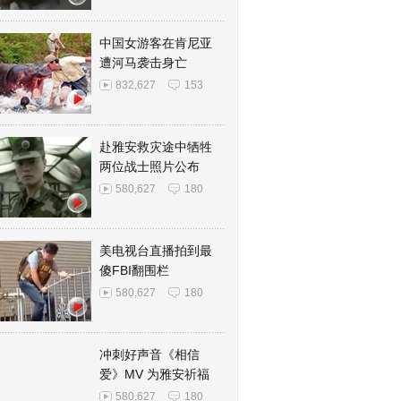
中国女游客在肯尼亚
遭河马袭击身亡
832,627
153
赴雅安救灾途中牺牲
两位战士照片公布
580,627
180
美电视台直播拍到最
傻FBI翻围栏
580,627
180
冲刺好声音《相信
爱》MV 为雅安祈福
580,627
180