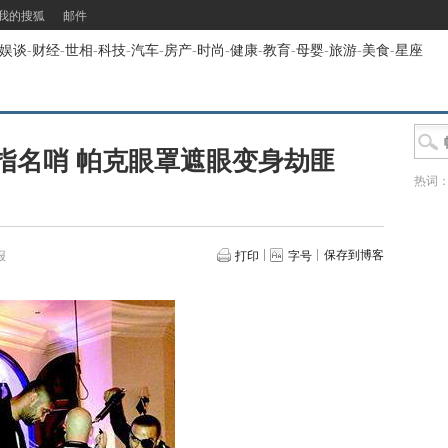
我的搜狐
邮件
娱谈
-
财经
-
世相
-
科技
-
汽车
-
房产
-
时尚
-
健康
-
教育
-
母婴
-
旅游
-
美食
-
星座
指名哨 帕克眼罩遮眼变身劫匪
热词
保存到博客
报
打印
字号