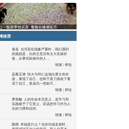
博推荐
袁岳
当浮层化现象严重时，我们遇到
的挑战是，出的主意没有太大实操价
值，从事实际操作的人…
转发
|
评论
足夜王涛
恒大与拜仁这场比赛太有价
值，展现了自己，也终于真刀真枪下看
清了自己，更成为一把标尺…
转发
|
评论
罗崇敏
人的生命本无意义，是学习和
实践赋予了它意义。应该把学习作为人
生的习惯和信仰。
转发
|
评论
陆琪
幸福是什么？当你功成名就时，