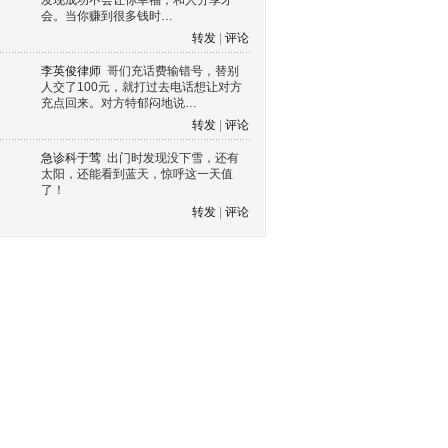
发现成功不会让你幸福，和人分享才
会。当你赚到很多钱时…
转发
|
评论
李英俊律师
哥们充话费输错号，替别
人交了100元，就打过去电话想让对方
充点回来。对方特郁闷地说…
转发
|
评论
急诊科于莺
出门时发现没下雪，还有
太阳，还能看到蓝天，惊呼这一天值
了！
转发
|
评论