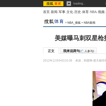
loading...
首页
-
新闻
-
军事
-
文化
-
历史
-
体育
-
NBA
-
视频
-
>
NBA_搜狐
>
NBA新闻
美媒曝马刺双星枪
正文
我来说两句
(
人参与)
2012年12月04日10:38
来源：
荆楚网-楚天都市