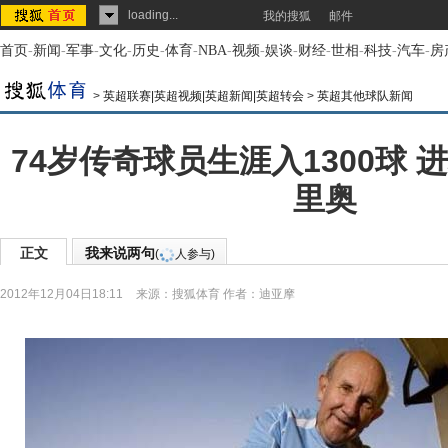
loading...
我的搜狐
邮件
首页
-
新闻
-
军事
-
文化
-
历史
-
体育
-
NBA
-
视频
-
娱谈
-
财经
-
世相
-
科技
-
汽车
-
房
>
英超联赛|英超视频|英超新闻|英超转会
>
英超其他球队新闻
74岁传奇球员生涯入1300球
里奥
正文
我来说两句
(
人参与)
2012年12月04日18:11
来源：
搜狐体育
作者：迪亚摩