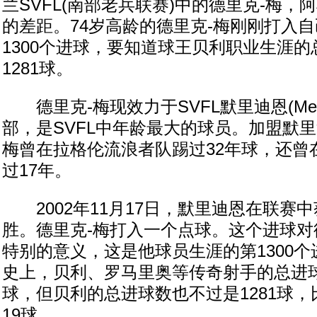
兰SVFL(南部老兵联赛)中的德里克-梅
的差距。74岁高龄的德里克-梅刚刚打入
1300个进球，要知道球王贝利职业生涯
1281球。
德里克-梅现效力于SVFL默里迪恩(Meridi
部，是SVFL中年龄最大的球员。加盟默里
梅曾在拉格伦流浪者队踢过32年球，还曾
过17年。
2002年11月17日，默里迪恩在联赛中
胜。德里克-梅打入一个点球。这个进球对
特别的意义，这是他球员生涯的第1300
史上，贝利、罗马里奥等传奇射手的总进球
球，但贝利的总进球数也不过是1281球，
19球。