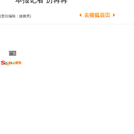
本报记者 厉苒苒
(责任编辑：姚雅男)
广告