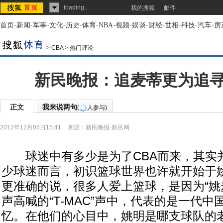
loading...
我的搜狐
邮件
首页
-
新闻
-
军事
-
文化
-
历史
-
体育
-
NBA
-
视频
-
娱谈
-
财经
-
世相
-
科技
-
汽车
-
房
>
CBA
>
热门评论
新民晚报：追麦蒂更为追
正文
我来说两句
(
人参与)
2012年12月05日15:41
来源：
新民晚报·新民网
球迷中有多少是为了CBA而来，其实
少球迷而言，初识篮球世界也许就开始于姚
更准确的说，很多人爱上篮球，是因为“姚
声高喊的“T-MAC”声中，代表的是一代
忆。在他们的心目中，姚明是哪支球队的