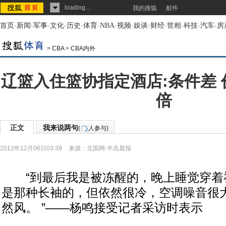
loading...
我的搜狐
邮件
首页
-
新闻
-
军事
-
文化
-
历史
-
体育
-
NBA
-
视频
-
娱谈
-
财经
-
世相
-
科技
-
汽车
-
房
>
CBA
>
CBA内外
辽篮入住篮协指定酒店:条件差 
倍
正文
我来说两句
(
人参与)
2012年12月06日03:39
来源：
北国网-半岛晨报
“到最后我是被冻醒的，晚上睡觉穿着
是那种长袖的，但依然很冷，空调噪音很
然风。 ”——杨鸣接受记者采访时表示