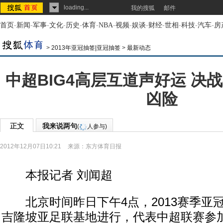
loading...
我的搜狐
邮件
首页
-
新闻
-
军事
-
文化
-
历史
-
体育
-
NBA
-
视频
-
娱谈
-
财经
-
世相
-
科技
-
汽车
-
房
>
2013年亚冠抽签|亚冠抽签
>
最新动态
中超BIG4高层互道声好运 决
凶险
正文
我来说两句
(
人参与)
2012年12月07日10:21
来源：
东方体育日报
本报记者 刘闻超
北京时间昨日下午4点，2013赛季亚
吉隆坡亚足联基地进行，代表中超联赛参