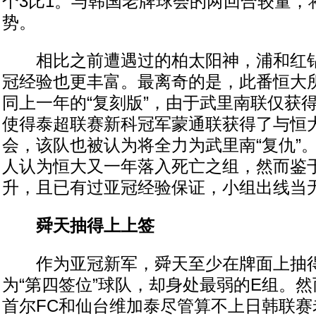
个3比1。与韩国老牌球会的两回合较量，
势。
相比之前遭遇过的柏太阳神，浦和红钻
冠经验也更丰富。最离奇的是，此番恒大
同上一年的“复刻版”，由于武里南联仅获
使得泰超联赛新科冠军蒙通联获得了与恒
会，该队也被认为将全力为武里南“复仇”
人认为恒大又一年落入死亡之组，然而鉴
升，且已有过亚冠经验保证，小组出线当
舜天抽得上上签
作为亚冠新军，舜天至少在牌面上抽得
为“第四签位”球队，却身处最弱的E组。
首尔FC和仙台维加泰尽管算不上日韩联赛