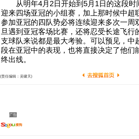
从明年4月2日开始到5月1日的这段时
迎来四场亚冠的小组赛，加上那时候中超
参加亚冠的四队势必将连续迎来多次一周
旦遇到亚冠客场比赛，还将忍受长途飞行
支球队来说都是最大考验。可以预见，中
段在亚冠中的表现，也将直接决定了他们
终出线。
(责任编辑：吴啸天)
广告