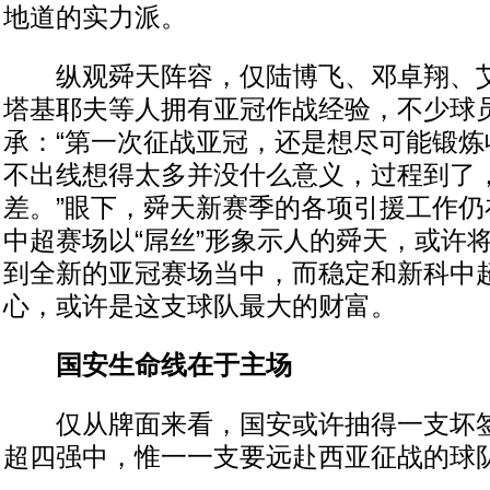
地道的实力派。
纵观舜天阵容，仅陆博飞、邓卓翔、艾
塔基耶夫等人拥有亚冠作战经验，不少球
承：“第一次征战亚冠，还是想尽可能锻炼
不出线想得太多并没什么意义，过程到了
差。”眼下，舜天新赛季的各项引援工作仍
中超赛场以“屌丝”形象示人的舜天，或许
到全新的亚冠赛场当中，而稳定和新科中
心，或许是这支球队最大的财富。
国安生命线在于主场
仅从牌面来看，国安或许抽得一支坏签
超四强中，惟一一支要远赴西亚征战的球