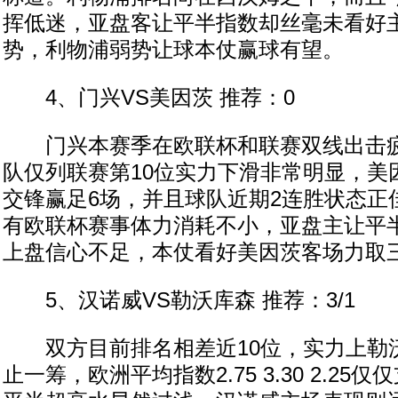
挥低迷，亚盘客让平半指数却丝毫未看好
势，利物浦弱势让球本仗赢球有望。
4、门兴VS美因茨 推荐：0
门兴本赛季在欧联杯和联赛双线出击疲
队仅列联赛第10位实力下滑非常明显，美
交锋赢足6场，并且球队近期2连胜状态正
有欧联杯赛事体力消耗不小，亚盘主让平
上盘信心不足，本仗看好美因茨客场力取
5、汉诺威VS勒沃库森 推荐：3/1
双方目前排名相差近10位，实力上勒
止一筹，欧洲平均指数2.75 3.30 2.2