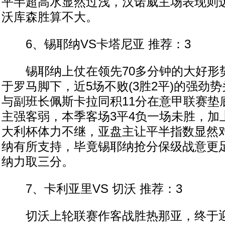
平半超高水显然过浅，汉诺威主场表现则
沃库森胜算不大。
6、锡耶纳VS卡塔尼亚 推荐：3
锡耶纳上仗在领先70多分钟的大好形势
于罗马脚下，近5场不败(3胜2平)的强劲
与副班长佩斯卡拉同积11分在意甲联赛垫
主强客弱，本季客场3平4负一场未胜，加
大利杯体力不继，亚盘主让平半指数显然
纳有所支持，毕竟锡耶纳抢分保级战意更
纳力取三分。
7、卡利亚里VS 切沃 推荐：3
切沃上轮联赛作客战胜热那亚，终于迎