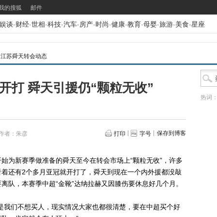
我的搜狐
邮件
娱谈
-
财经
-
世相
-
科技
-
汽车
-
房产
-
时尚
-
健康
-
教育
-
母婴
-
旅游
-
美食
-
星座
>
江苏舜天转会动态
开打 舜天引援仍“颗粒无收”
热词
保存到博客
作者：朱彦
打印
字号
为新赛季做准备的舜天至今在转会市场上“颗粒无收”，许多
看着还有2个多月亚冠就开打了，舜天到现在一个内外援都没敲
离队，本赛季中超“金靴”达纳拉赫又因膝伤要休息好几个月。
我们不想买人，现实情况大家也都很清楚，要在中超买个好