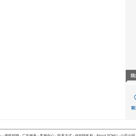
我
心
-
搜狐招聘
-
广告服务
-
客服中心
-
联系方式
-
保护隐私权
-
About SOHU
-
公司介绍