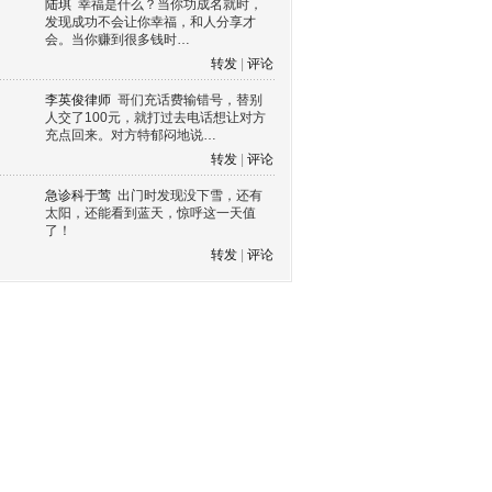
陆琪
幸福是什么？当你功成名就时，
发现成功不会让你幸福，和人分享才
会。当你赚到很多钱时…
转发
|
评论
李英俊律师
哥们充话费输错号，替别
人交了100元，就打过去电话想让对方
充点回来。对方特郁闷地说…
转发
|
评论
急诊科于莺
出门时发现没下雪，还有
太阳，还能看到蓝天，惊呼这一天值
了！
转发
|
评论