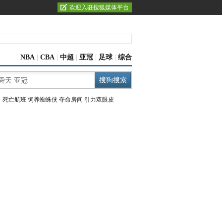
欢迎入驻搜狐媒体平台
NBA
|
CBA
|
中超
|
亚冠
|
足球
|
综合
：
死亡航班
饲养蜘蛛侠
夺命房间
引力双眼皮