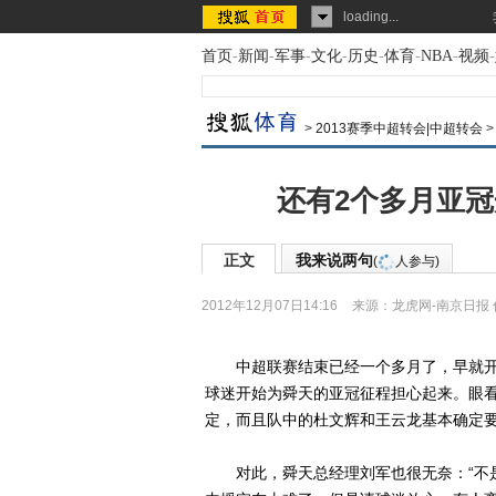
loading...
首页
-
新闻
-
军事
-
文化
-
历史
-
体育
-
NBA
-
视频
-
>
2013赛季中超转会|中超转会
还有2个多月亚冠
正文
我来说两句
(
人参与)
2012年12月07日14:16
来源：
龙虎网-南京日报
中超联赛结束已经一个多月了，早就开始
球迷开始为舜天的亚冠征程担心起来。眼
定，而且队中的杜文辉和王云龙基本确定要
对此，舜天总经理刘军也很无奈：“不是