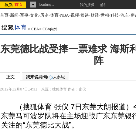
loading...
我的搜狐
邮件
首页
-
新闻
-
军事
-
文化
-
历史
-
体育
-
NBA
-
视频
-
娱谈
-
财经
-
世相
-
科技
-
汽车
-
房
>
CBA
>
CBA内外
东莞德比战受捧一票难求 海斯
阵
正文
我来说两句
(
人参与)
2012年12月07日14:31
来源：
搜狐体育
作者：张仪
（搜狐体育 张仪 7日东莞大朗报道）今
东莞马可波罗队将在主场迎战广东东莞银
关注的“东莞德比大战”。