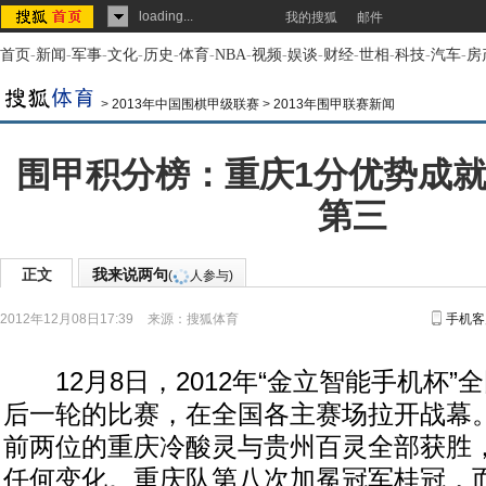
loading...
我的搜狐
邮件
首页
-
新闻
-
军事
-
文化
-
历史
-
体育
-
NBA
-
视频
-
娱谈
-
财经
-
世相
-
科技
-
汽车
-
房
>
2013年中国围棋甲级联赛
>
2013年围甲联赛新闻
围甲积分榜：重庆1分优势成就
第三
正文
我来说两句
(
人参与)
2012年12月08日17:39
来源：
搜狐体育
手机客
12月8日，2012年“金立智能手机杯”
后一轮的比赛，在全国各主赛场拉开战幕
前两位的重庆冷酸灵与贵州百灵全部获胜
任何变化。重庆队第八次加冕冠军桂冠，