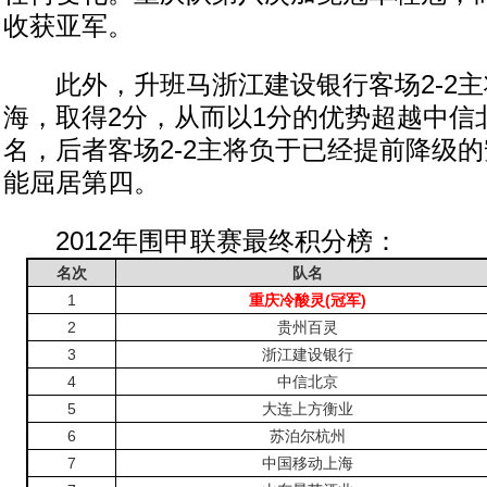
收获亚军。
此外，升班马浙江建设银行客场2-2主
海，取得2分，从而以1分的优势超越中信
名，后者客场2-2主将负于已经提前降级
能屈居第四。
2012年围甲联赛最终积分榜：
名次
队名
1
重庆冷酸灵(冠军)
2
贵州百灵
3
浙江建设银行
4
中信北京
5
大连上方衡业
6
苏泊尔杭州
7
中国移动上海