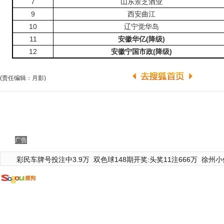
7
山东景芝酒业
9
西安曲江
10
辽宁觉华岛
11
安徽华亿(降级)
12
安徽宁国市政(降级)
(责任编辑：月影)
广告
彩民车牌号投注中3.9万
双色球148期开奖:头奖11注666万
徐州小