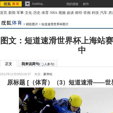
loading...
我的搜狐
邮件
首页
-
新闻
-
军事
-
文化
-
历史
-
体育
-
NBA
-
视频
-
娱谈
-
财经
-
世相
-
科技
-
汽车
-
房
>
精彩图片
>
短道速滑世界杯图片
图文：短道速滑世界杯上海站赛
中
正文
我来说两句
(
人参与)
2012年12月08日18:37
来源：
新华社
原标题
[
（体育）（3）短道速滑——世