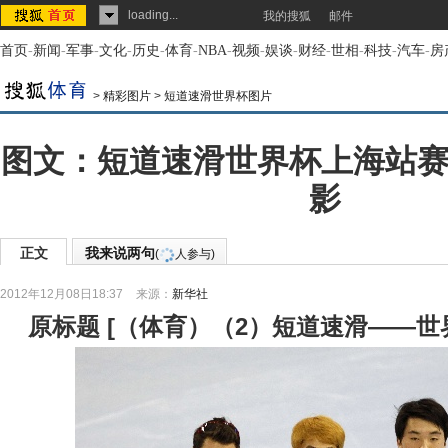
loading...
我的搜狐
邮件
首页
-
新闻
-
军事
-
文化
-
历史
-
体育
-
NBA
-
视频
-
娱谈
-
财经
-
世相
-
科技
-
汽车
-
房
>
精彩图片
>
短道速滑世界杯图片
图文：短道速滑世界杯上海站赛
影
正文
我来说两句
(
人参与)
2012年12月08日18:37
来源：
新华社
原标题
[
（体育）（2）短道速滑——世