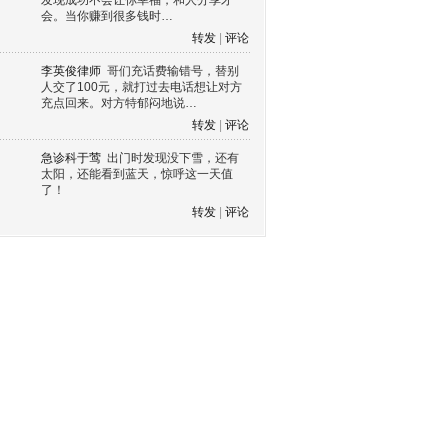
发现成功不会让你幸福，和人分享才
会。当你赚到很多钱时…
转发
|
评论
李英俊律师
哥们充话费输错号，替别
人交了100元，就打过去电话想让对方
充点回来。对方特郁闷地说…
转发
|
评论
急诊科于莺
出门时发现没下雪，还有
太阳，还能看到蓝天，惊呼这一天值
了！
转发
|
评论