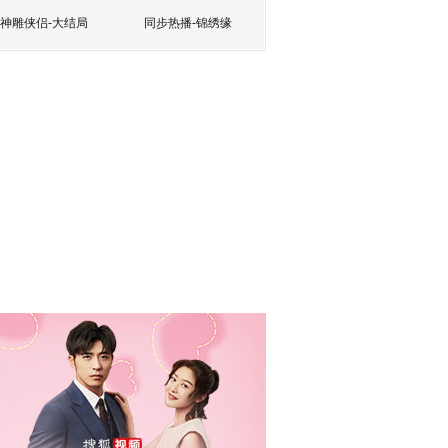
神雕侠侣-大结局
同步热播-锦绣缘