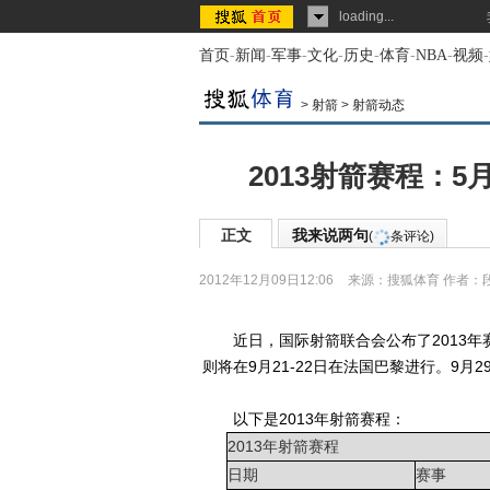
loading...
首页
-
新闻
-
军事
-
文化
-
历史
-
体育
-
NBA
-
视频
-
>
射箭
>
射箭动态
2013射箭赛程：5
正文
我来说两句
(
条评论)
2012年12月09日12:06
来源：
搜狐体育
作者：
近日，国际射箭联合会公布了2013年赛
则将在9月21-22日在法国巴黎进行。9月
以下是2013年射箭赛程：
2013年射箭赛程
日期
赛事