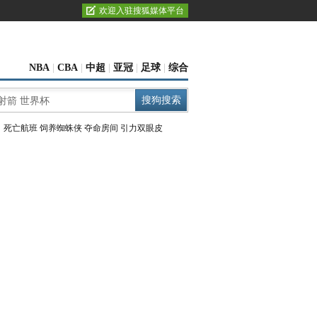
欢迎入驻搜狐媒体平台
NBA
|
CBA
|
中超
|
亚冠
|
足球
|
综合
：
死亡航班
饲养蜘蛛侠
夺命房间
引力双眼皮