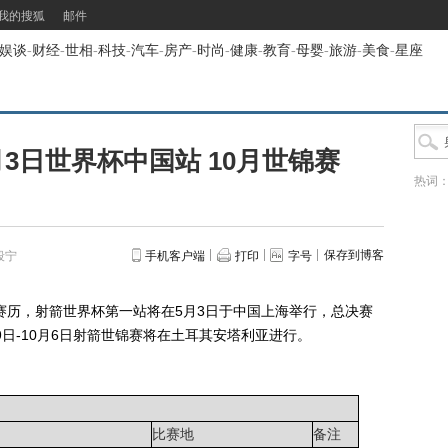
我的搜狐
邮件
娱谈
-
财经
-
世相
-
科技
-
汽车
-
房产
-
时尚
-
健康
-
教育
-
母婴
-
旅游
-
美食
-
星座
月3日世界杯中国站 10月世锦赛
热词
保存到博客
段宁
手机客户端
打印
字号
历，射箭世界杯第一站将在5月3日于中国上海举行，总决赛
29日-10月6日射箭世锦赛将在土耳其安塔利亚进行。
比赛地
备注