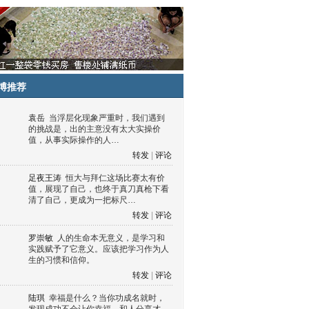
博推荐
袁岳
当浮层化现象严重时，我们遇到
的挑战是，出的主意没有太大实操价
值，从事实际操作的人…
转发
|
评论
足夜王涛
恒大与拜仁这场比赛太有价
值，展现了自己，也终于真刀真枪下看
清了自己，更成为一把标尺…
转发
|
评论
罗崇敏
人的生命本无意义，是学习和
实践赋予了它意义。应该把学习作为人
生的习惯和信仰。
转发
|
评论
陆琪
幸福是什么？当你功成名就时，