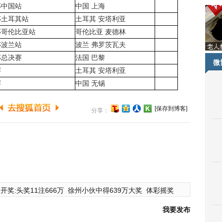
杯中国站
中国 上海
杯土耳其站
土耳其 安塔利亚
杯哥伦比亚站
哥伦比亚 麦德林
杯波兰站
波兰 弗罗茨瓦夫
杯总决赛
法国 巴黎
微
赛
土耳其 安塔利亚
赛
中国 无锡
[保存到博客]
分享：
开奖:头奖11注666万
徐州小伙中得639万大奖
体彩摇奖
我要发布