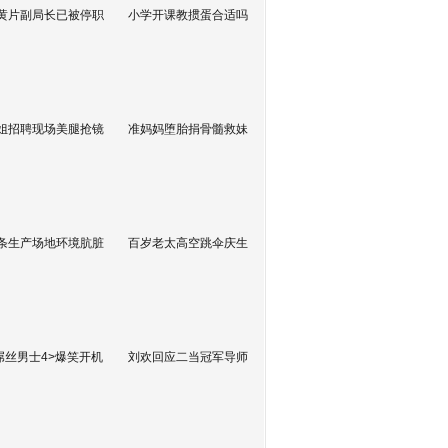
黄片副局长已被停职
小学开课教掼蛋合适吗
姐招聘现场美腿抢镜
准妈妈堕胎捐骨髓救妹
条生产场地环境肮脏
百岁老太高空跳伞庆生
屌丝男士4>爆笑开机
刘欢回应二当冠军导师