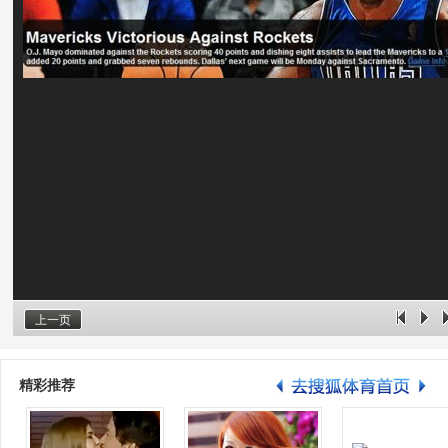
上一页
精彩推荐