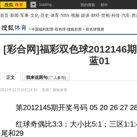
loading...
我的搜狐
邮件
首页
-
新闻
-
军事
-
文化
-
历史
-
体育
-
NBA
-
视频
-
娱谈
-
财经
-
世相
-
科技
-
汽车
-
房
>
中国福利彩票-双色球-搜狐彩票
>
双色球预测
[彩合网]福彩双色球201214
蓝01
正文
我来说两句
(
人参与)
2012年12月10日14:33
来源：
搜狐体育
第2012145期开奖号码 05 20 26 27 28 
红球奇偶比3:3；大小比5:1；三区1:1:
尾和29