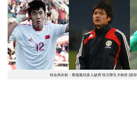
转会风向标：鲁能集结多人缺席 恒大降孔卡标价
[保