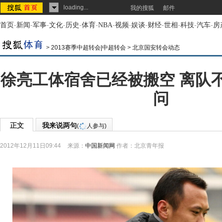
loading...
我的搜狐
邮件
首页
-
新闻
-
军事
-
文化
-
历史
-
体育
-
NBA
-
视频
-
娱谈
-
财经
-
世相
-
科技
-
汽车
-
房
>
2013赛季中超转会|中超转会
>
北京国安转会动态
徐亮工体宿舍已经被搬空 离队
问
正文
我来说两句
(
人参与)
2012年12月11日09:44
来源：
中国新闻网
作者：北京青年报