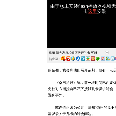
由于您未安装flash播放器视频
击
这里
安装
视频-恒大态度松动愿放行孔卡 买断
转发至：
的金额，我会和他们展开谈判，但有一点是
《桑巴足球》称，前一段时间巴西媒体
免被对方指控自己私下接触孔卡谋求转会，
置身事外。
或许也正因为如此，深知“强扭的瓜不甜
塞谈谈关于孔卡的转会问题。