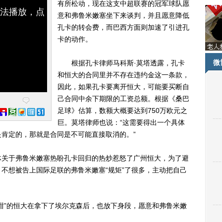
有所松动，现在这支中超联赛的冠军球队愿
无法播放，点
意和弗鲁米嫩塞坐下来谈判，并且愿意降低
孔卡的转会费，而巴西方面则加速了引进孔
卡的动作。
微
根据孔卡律师马科斯·莫塔透露，孔卡
和恒大的合同里并不存在违约金这一条款，
因此，如果孔卡要离开恒大，可能要买断自
己合同中余下期限的工资总额。根据《桑巴
足球》估算，数额大概要达到750万欧元之
巨。莫塔律师也说：“这需要得出一个具体
肯定的，那就是合同是不可能直接取消的。”
关于弗鲁米嫩塞热盼孔卡回归的热炒惹怒了广州恒大，为了避
不想被告上国际足联的弗鲁米嫩塞“规矩”了很多，主动把自己
”的恒大在拿下了埃尔克森后，也放下身段，愿意和弗鲁米嫩