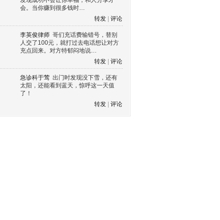
发现成功不会让你幸福，和人分享才
会。当你赚到很多钱时…
转发
|
评论
李英俊律师
哥们充话费输错号，替别
人交了100元，就打过去电话想让对方
充点回来。对方特郁闷地说…
转发
|
评论
急诊科于莺
出门时发现没下雪，还有
太阳，还能看到蓝天，惊呼这一天值
了！
转发
|
评论