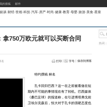
我的搜狐
邮件
娱谈
-
财经
-
世相
-
科技
-
汽车
-
房产
-
时尚
-
健康
-
教育
-
母婴
-
旅游
-
美食
-
星座
拿750万欧元就可以买断合同
热词
保存到博客
林名
打印
字号
特约撰稿 林名
孔卡回归巴西？这一在之前被看做在短
期内不可能的事情现在有了转机。巴西媒体
《桑巴足球》的报道称，在引进博塔弗戈前
卫埃尔克森后，恒大对于孔卡的强硬态度也