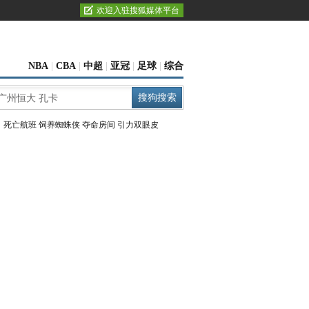
欢迎入驻搜狐媒体平台
NBA
|
CBA
|
中超
|
亚冠
|
足球
|
综合
：
死亡航班
饲养蜘蛛侠
夺命房间
引力双眼皮