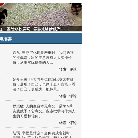
博推荐
袁岳
当浮层化现象严重时，我们遇到
的挑战是，出的主意没有太大实操价
值，从事实际操作的人…
转发
|
评论
足夜王涛
恒大与拜仁这场比赛太有价
值，展现了自己，也终于真刀真枪下看
清了自己，更成为一把标尺…
转发
|
评论
罗崇敏
人的生命本无意义，是学习和
实践赋予了它意义。应该把学习作为人
生的习惯和信仰。
转发
|
评论
陆琪
幸福是什么？当你功成名就时，