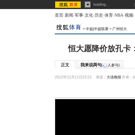
loading...
首页
-
新闻
-
军事
-
文化
-
历史
-
体育
-
NBA
-
视频
-
>
中超|中超联赛
>
广州恒大
恒大愿降价放孔卡：
正文
我来说两句
(
人参与)
2012年12月11日15:21
来源：
大连晚报
作者：