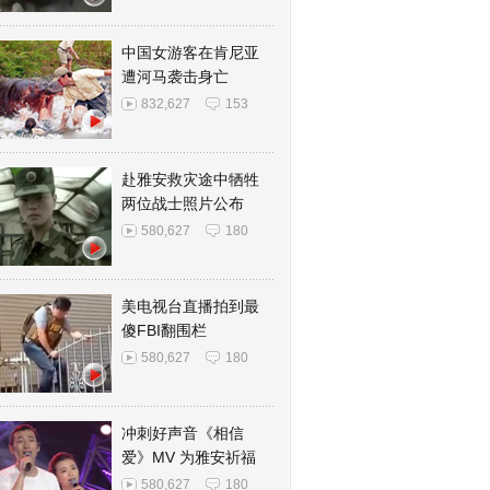
中国女游客在肯尼亚
遭河马袭击身亡
832,627
153
赴雅安救灾途中牺牲
两位战士照片公布
580,627
180
美电视台直播拍到最
傻FBI翻围栏
580,627
180
冲刺好声音《相信
爱》MV 为雅安祈福
580,627
180