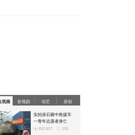
点视频
影视剧
综艺
原创
实拍滚石砸中救援车
一青年志愿者身亡
832,627
153