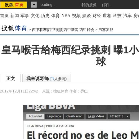
loading...
我的搜狐
邮件
首页
-
新闻
-
军事
-
文化
-
历史
-
体育
-
NBA
-
视频
-
娱谈
-
财经
-
世相
-
科技
-
汽车
-
房
>
西甲联赛|西甲视频|西甲新闻|西甲转会
>
巴塞罗那
皇马喉舌给梅西纪录挑刺 曝1小
球
正文
我来说两句
(
人参与)
2012年12月11日22:42
来源：
搜狐体育
作者：乔巴